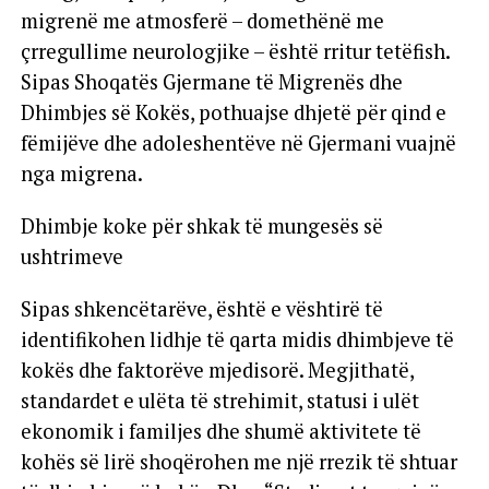
migrenë me atmosferë – domethënë me
çrregullime neurologjike – është rritur tetëfish.
Sipas Shoqatës Gjermane të Migrenës dhe
Dhimbjes së Kokës, pothuajse dhjetë për qind e
fëmijëve dhe adoleshentëve në Gjermani vuajnë
nga migrena.
Dhimbje koke për shkak të mungesës së
ushtrimeve
Sipas shkencëtarëve, është e vështirë të
identifikohen lidhje të qarta midis dhimbjeve të
kokës dhe faktorëve mjedisorë. Megjithatë,
standardet e ulëta të strehimit, statusi i ulët
ekonomik i familjes dhe shumë aktivitete të
kohës së lirë shoqërohen me një rrezik të shtuar