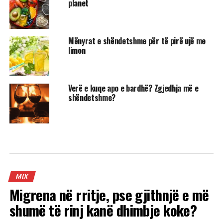
planet
Mënyrat e shëndetshme për të pirë ujë me
limon
Verë e kuqe apo e bardhë? Zgjedhja më e
shëndetshme?
MIX
Migrena në rritje, pse gjithnjë e më
shumë të rinj kanë dhimbje koke?