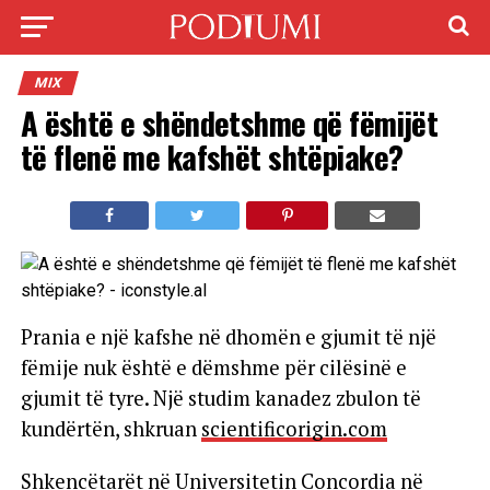
MIX
A është e shëndetshme që fëmijët
të flenë me kafshët shtëpiake?
Prania e një kafshe në dhomën e gjumit të një
fëmije nuk është e dëmshme për cilësinë e
gjumit të tyre. Një studim kanadez zbulon të
kundërtën, shkruan
scientificorigin.com
Shkencëtarët në Universitetin Concordia në