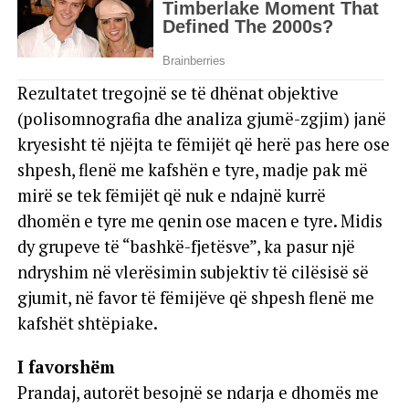
Rezultatet tregojnë se të dhënat objektive
(polisomnografia dhe analiza gjumë-zgjim) janë
kryesisht të njëjta te fëmijët që herë pas here ose
shpesh, flenë me kafshën e tyre, madje pak më
mirë se tek fëmijët që nuk e ndajnë kurrë
dhomën e tyre me qenin ose macen e tyre. Midis
dy grupeve të “bashkë-fjetësve”, ka pasur një
ndryshim në vlerësimin subjektiv të cilësisë së
gjumit, në favor të fëmijëve që shpesh flenë me
kafshët shtëpiake.
I favorshëm
Prandaj, autorët besojnë se ndarja e dhomës me