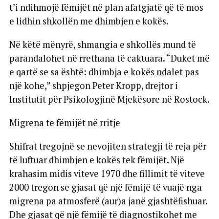
t’i ndihmojë fëmijët në plan afatgjatë që të mos
e lidhin shkollën me dhimbjen e kokës.
Në këtë mënyrë, shmangia e shkollës mund të
parandalohet në rrethana të caktuara. “Duket më
e qartë se sa është: dhimbja e kokës ndalet pas
një kohe,” shpjegon Peter Kropp, drejtor i
Institutit për Psikologjinë Mjekësore në Rostock.
Migrena te fëmijët në rritje
Shifrat tregojnë se nevojiten strategji të reja për
të luftuar dhimbjen e kokës tek fëmijët. Një
krahasim midis viteve 1970 dhe fillimit të viteve
2000 tregon se gjasat që një fëmijë të vuajë nga
migrena pa atmosferë (aur)a janë gjashtëfishuar.
Dhe gjasat që një fëmijë të diagnostikohet me