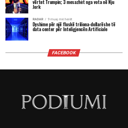
Astrologjia i këshillon Luanët të ushtrojnë më
shumë përulësi për të shmangur zilitë e
panevojshme.
Virgjëresha
Virgjëreshat përjetojnë xhelozinë përmes
nevojës së tyre për përsosmëri. Krahasimet e
vazhdueshme me të tjerët shpesh i bëjnë të
ndihen konkurrues ose të zhgënjyer. Ato
përdorin kritika të ashpra ndaj vetes dhe të
tjerëve për të fshehur pasiguritë e brendshme.
Horoskopi i sugjeron Virgjëreshës të pranojë
ritmin e saj personal dhe të shmangë krahasimet
e panevojshme.