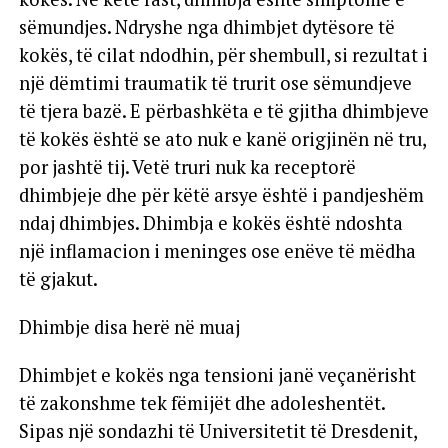
sëmundjes. Ndryshe nga dhimbjet dytësore të
kokës, të cilat ndodhin, për shembull, si rezultat i
një dëmtimi traumatik të trurit ose sëmundjeve
të tjera bazë. E përbashkëta e të gjitha dhimbjeve
të kokës është se ato nuk e kanë origjinën në tru,
por jashtë tij. Vetë truri nuk ka receptorë
dhimbjeje dhe për këtë arsye është i pandjeshëm
ndaj dhimbjes. Dhimbja e kokës është ndoshta
një inflamacion i meninges ose enëve të mëdha
të gjakut.
Dhimbje disa herë në muaj
Dhimbjet e kokës nga tensioni janë veçanërisht
të zakonshme tek fëmijët dhe adoleshentët.
Sipas një sondazhi të Universitetit të Dresdenit,