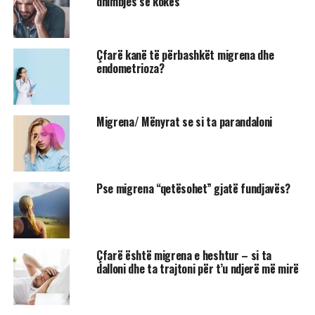
dhimbjes së kokës
Çfarë kanë të përbashkët migrena dhe
endometrioza?
Migrena/ Mënyrat se si ta parandaloni
Pse migrena “qetësohet” gjatë fundjavës?
Çfarë është migrena e heshtur – si ta
dalloni dhe ta trajtoni për t’u ndjerë më mirë