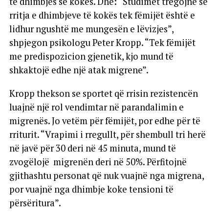
të dhimbjes së kokës. Dhe: “Studimet tregojnë se
rritja e dhimbjeve të kokës tek fëmijët është e
lidhur ngushtë me mungesën e lëvizjes”,
shpjegon psikologu Peter Kropp. “Tek fëmijët
me predispozicion gjenetik, kjo mund të
shkaktojë edhe një atak migrene”.
Kropp thekson se sportet që rrisin rezistencën
luajnë një rol vendimtar në parandalimin e
migrenës. Jo vetëm për fëmijët, por edhe për të
rriturit. “Vrapimi i rregullt, për shembull tri herë
në javë për 30 deri në 45 minuta, mund të
zvogëlojë migrenën deri në 50%. Përfitojnë
gjithashtu personat që nuk vuajnë nga migrena,
por vuajnë nga dhimbje koke tensioni të
përsëritura”.