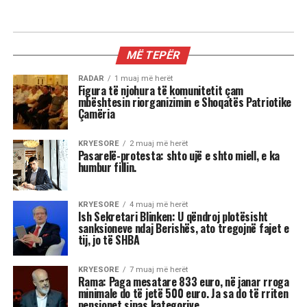
MIX
3 shenjat më xheloze të horoskopit
Astrologjia tregon se disa shenja të zodiakut
janë më të prirura të përjetojnë xhelozi, për
shkak të pasigurisë, krenarisë ose nevojës së
fortë për njohje.
Kjo dinamikë shpesh sjell tensione dhe konflikte,