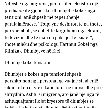
Ndryshe nga migrena, për të cilën ekziston një
predispozitë gjenetike, dhimbjet e kokës nga
tensioni janë shpesh më tepër shenjë
paralajmëruese. “Trupi ynë dëshiron të na thotë,
për shembull, se duhet të largohemi nga ekrani,
të lëvizim dhe të marrim pak ajër të pastër”,
thotë mjeku dhe psikologu Hartmut Göbel nga
Klinika e Dhimbjeve në Kiel.
Dhimbje koke tensioni
Dhimbjet e kokës nga tensioni shpesh
përshkruhen nga personat që vuajnë si ndjenjë
sikur kokën e tyre e kanë futur në morsë dhe po e
shtrydhin. Ashtu si migrena, ato janë një nga të
ashtuquajturat llojet kryesore të dhimbjes së
kokës. Në këtë rast, dhimbja është simptomë e