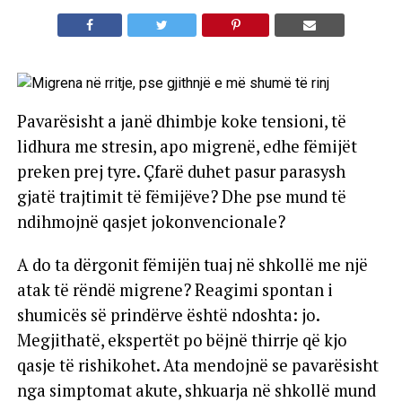
Pavarësisht a janë dhimbje koke tensioni, të
lidhura me stresin, apo migrenë, edhe fëmijët
preken prej tyre. Çfarë duhet pasur parasysh
gjatë trajtimit të fëmijëve? Dhe pse mund të
ndihmojnë qasjet jokonvencionale?
A do ta dërgonit fëmijën tuaj në shkollë me një
atak të rëndë migrene? Reagimi spontan i
shumicës së prindërve është ndoshta: jo.
Megjithatë, ekspertët po bëjnë thirrje që kjo
qasje të rishikohet. Ata mendojnë se pavarësisht
nga simptomat akute, shkuarja në shkollë mund