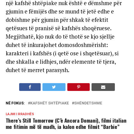
një kafshë shtëpiake nuk është e dëmshme për
gjumin e fëmijës dhe se mund të jetë edhe e
dobishme për gjumin për shkak të efektit
qetësues të pranisë së kafshës shoqëruese.
Megjithatë, kjo nuk do të thotë se kjo sjellje
duhet të inkurajohet domosdoshmërisht:
karakteri i kafshës (i qetë ose i shqetësuar), si
dhe shkalla e lidhjes, ndër elemente të tjera,
duhet të merret parasysh.
NË FOKUS:
KAFSHËT SHTËPIAKE
SHËNDETSHME
LAJMI I RRADHËS
There’s Still Tomorrow (C’è Ancora Domani), filmi italian
me fitimin më të madh, ia kalon edhe filmit “Barbie”