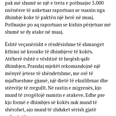
pak më shumë se një e treta e pothuajse 3.000
nxënësve të anketuar raportuan se vuanin nga
dhimbje koke të paktën një herë në muaj.
Pothuajse po aq raportuan se kishin përjetuar më
shumë se dy atake në muaj.
Është veçanërisht e rëndësishme të shmanget
kthimi në kronike të dhimbjeve të kokës.
Atëherë është e vështirë të heqësh qafe
dhimbjen. Prandaj mjekët rekomandojnë një
mënyrë jetese të shëndetshme, me orë të
mjaftueshme gjumë, një dietë të ekuilibruar dhe
stërvitje të rregullt. Në rastin e migrenës, kjo
mund të zvogëlojë numrin e atakeve. Edhe pse
kjo formë e dhimbjes së kokës nuk mund të
shërohet, ajo mund të zhduket sërish gjatë