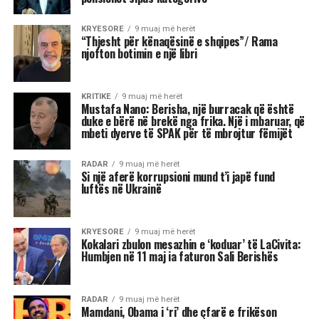
si në jetën personale, ashtu edhe në atë
profesionale.
Më poshtë janë tre shenjat e zodiakut që
konsiderohen më xheloze:
Akrepi
I njohur për intensitetin e tij emocional, akrepi
shpesh konkurron në heshtje. Kur ndjen se është
tejkaluar, mund të mbajë mëri dhe të tërhiqet
nga të tjerët.
Luani
Luanët kanë nevojë të madhe për vëmendje dhe
admirim. Kur këto nevoja nuk plotësohen,
ndjenja e xhelozisë mund të bëhet e fortë. Ata
shpesh nënvlerësojnë ata që i sfidojnë në
pozicionin e tyre, sidomos në rolin udhëheqës.