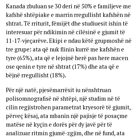
Kanada zbuluan se 30 deri në 50% e familjeve me
kafshë shtëpiake e marrin rregullisht kafshën në
shtrat. Të rriturit, fëmijët dhe studiuesit ishin të
interesuar për ndikimin në cilësinë e gjumit të
11-17-vjeçarëve. Ekipi e ndau këtë grupmoshë në
tre grupe: ata që nuk flinin kurrë me kafshën e
tyre (65%), ata që e lejojnë herë pas here macen
ose qenin e tyre në shtrat (17%) dhe ata që e
bëjnë rregullisht (18%).
Për një natë, pjesëmarrësit iu nënshtruan
polisomnografisë në shtëpi, një studim në të
cilin regjistrohen parametrat kryesorë të gjumit,
përveç kësaj, ata mbanin një pajisje të posaçme
matëse në kyçin e dorës për dy javë për të
analizuar ritmin gjumë-zgjim, dhe në fund, ata