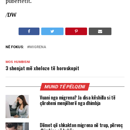
pubertetit.
/
DW
NË FOKUS:
MIGRENA
MOS HUMBISNI
3 shenjat më xheloze të horoskopit
MUND TË PËLQENI
Vuani nga migrena? Ja disa këshilla si të
çliroheni menjëherë nga dhimbja
Dëmet që shkakton migrena në trup, përveç