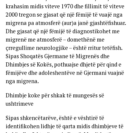
krahasim midis viteve 1970 dhe fillimit të viteve
2000 tregon se gjasat që një fëmijë të vuajë nga
migrena pa atmosferë (aur)a janë gjashtëfishuar.
Dhe gjasat që një fëmijë të diagnostikohet me
migrenë me atmosferë – domethënë me
çrregullime neurologjike – është rritur tetëfish.
Sipas Shoqatës Gjermane të Migrenës dhe
Dhimbjes së Kokës, pothuajse dhjetë për qind e
fëmijëve dhe adoleshentëve në Gjermani vuajnë
nga migrena.
Dhimbje koke për shkak të mungesës së
ushtrimeve
Sipas shkencëtarëve, është e vështirë të
identifikohen lidhje të qarta midis dhimbjeve të