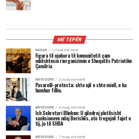
MIX
Kur dita barazohet me natën, Meri
Shehu zbulon se çfarë sjell kjo javë
për çdo shenjë
Stina e vjeshtës ka nisur me një energji kozmike