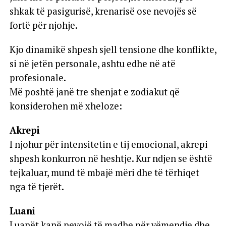
shkak të pasigurisë, krenarisë ose nevojës së
fortë për njohje.
Kjo dinamikë shpesh sjell tensione dhe konflikte,
si në jetën personale, ashtu edhe në atë
profesionale.
Më poshtë janë tre shenjat e zodiakut që
konsiderohen më xheloze:
Akrepi
I njohur për intensitetin e tij emocional, akrepi
shpesh konkurron në heshtje. Kur ndjen se është
tejkaluar, mund të mbajë mëri dhe të tërhiqet
nga të tjerët.
Luani
Luanët kanë nevojë të madhe për vëmendje dhe