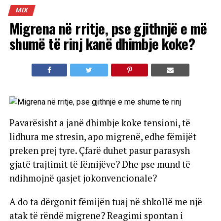
MIX
Migrena në rritje, pse gjithnjë e më
shumë të rinj kanë dhimbje koke?
Pavarësisht a janë dhimbje koke tensioni, të
lidhura me stresin, apo migrenë, edhe fëmijët
preken prej tyre. Çfarë duhet pasur parasysh
gjatë trajtimit të fëmijëve? Dhe pse mund të
ndihmojnë qasjet jokonvencionale?
A do ta dërgonit fëmijën tuaj në shkollë me një
atak të rëndë migrene? Reagimi spontan i