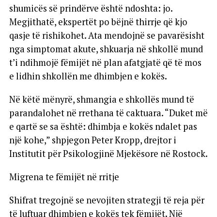
shumicës së prindërve është ndoshta: jo.
Megjithatë, ekspertët po bëjnë thirrje që kjo
qasje të rishikohet. Ata mendojnë se pavarësisht
nga simptomat akute, shkuarja në shkollë mund
t’i ndihmojë fëmijët në plan afatgjatë që të mos
e lidhin shkollën me dhimbjen e kokës.
Në këtë mënyrë, shmangia e shkollës mund të
parandalohet në rrethana të caktuara. “Duket më
e qartë se sa është: dhimbja e kokës ndalet pas
një kohe,” shpjegon Peter Kropp, drejtor i
Institutit për Psikologjinë Mjekësore në Rostock.
Migrena te fëmijët në rritje
Shifrat tregojnë se nevojiten strategji të reja për
të luftuar dhimbjen e kokës tek fëmijët. Një