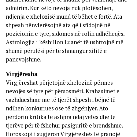
admirim. Kur këto nevoja nuk plotësohen,
ndjenja e xhelozisë mund të bëhet e fortë. Ata
shpesh nënvlerësojnë ata që i sfidojnë në
pozicionin e tyre, sidomos në rolin udhëheqës.
Astrologjia i këshillon Luanët të ushtrojnë më
shumë përulësi për të shmangur zilitë e
panevojshme.
Virgjëresha
Virgjëreshat përjetojnë xhelozinë përmes
nevojës së tyre për përsosmëri. Krahasimet e
vazhdueshme me të tjerët shpesh i bëjnë të
ndihen konkurrues ose të zhgënjyer. Ato
përdorin kritika të ashpra ndaj vetes dhe të
tjerëve për të fshehur pasiguritë e brendshme.
Horoskopi i sugjeron Virgjëreshës të pranojë