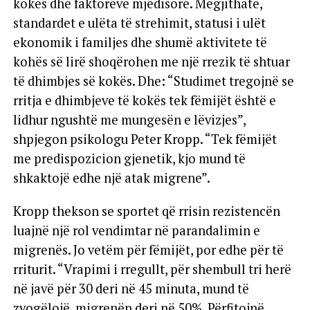
kokës dhe faktorëve mjedisorë. Megjithatë,
standardet e ulëta të strehimit, statusi i ulët
ekonomik i familjes dhe shumë aktivitete të
kohës së lirë shoqërohen me një rrezik të shtuar
të dhimbjes së kokës. Dhe: “Studimet tregojnë se
rritja e dhimbjeve të kokës tek fëmijët është e
lidhur ngushtë me mungesën e lëvizjes”,
shpjegon psikologu Peter Kropp. “Tek fëmijët
me predispozicion gjenetik, kjo mund të
shkaktojë edhe një atak migrene”.
Kropp thekson se sportet që rrisin rezistencën
luajnë një rol vendimtar në parandalimin e
migrenës. Jo vetëm për fëmijët, por edhe për të
rriturit. “Vrapimi i rregullt, për shembull tri herë
në javë për 30 deri në 45 minuta, mund të
zvogëlojë migrenën deri në 50%. Përfitojnë