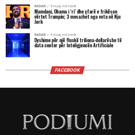
të reja, për të tjera, një moment i ndjeshëm ku
fati kërkon maturi dhe vetëpërmbajtje
Çdo shenjë do ta ndjejë këtë energji ndryshe nga
përplasjet emocionale të Dashit dhe pasiguritë e
Shigjetarit, te balancimi personal i Peshores dhe
fuqia komunikuese e Ujorit. Por një gjë është e
sigurt: qielli është në lëvizje dhe kush është i
gatshëm të dëgjojë mesazhet e tij, mund të dalë
më i fortë.
“Kemi një ditë të bukur. Është ekuinoksi i
vjeshtës. Dita barazohet me natën, dielli është
futur tashmë në Peshore. Dhe duke u futur Dielli
në Peshore kërkojmë një ekuilibrim sepse na
pret një dimër i gjatë përpara. E rëndësishme