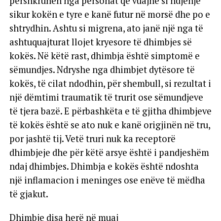
përshkruhen nga personat që vuajnë si ndjenjë
sikur kokën e tyre e kanë futur në morsë dhe po e
shtrydhin. Ashtu si migrena, ato janë një nga të
ashtuquajturat llojet kryesore të dhimbjes së
kokës. Në këtë rast, dhimbja është simptomë e
sëmundjes. Ndryshe nga dhimbjet dytësore të
kokës, të cilat ndodhin, për shembull, si rezultat i
një dëmtimi traumatik të trurit ose sëmundjeve
të tjera bazë. E përbashkëta e të gjitha dhimbjeve
të kokës është se ato nuk e kanë origjinën në tru,
por jashtë tij. Vetë truri nuk ka receptorë
dhimbjeje dhe për këtë arsye është i pandjeshëm
ndaj dhimbjes. Dhimbja e kokës është ndoshta
një inflamacion i meninges ose enëve të mëdha
të gjakut.
Dhimbje disa herë në muaj