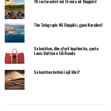
10 restorantet më të mira në Shqipëri!
The Telegraph: Në Shqipëri, gjeni Karaibet!
Sa kushton, dhe çfarë kuptimi ka, çanta
Louis Vuitton e Edi Ramës
Sa kushton botimi i një libri?