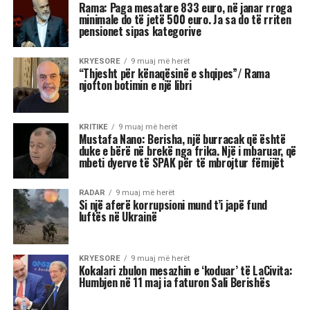
të jashtëzakonshme dhe këtë javë yjet nuk
premtojnë qetësi! Në studion e “Rudina” në Tv
Klan, astrologia Meri Shehu bëri parashikimin
për 12 shenjat e horoskopit, duke e quajtur këtë
periudhë një “pikë kthese” në shumë aspekte të
jetës. Me Diellin që ka hyrë në shenjën e
Peshores dhe Marsin që po futet në Akrep,
universi na fton të kërkojmë ekuilibër, të
rigjejmë veten dhe të marrim vendime që do të
na ndikojnë për muaj me radhë.
“Është ekuinoksi i vjeshtës, dita barazohet me
natën dhe na fton në reflektim”, tha Shehu, duke
nënvizuar se kjo javë do të shënohet nga
tensione, lëvizje të papritura, dinamizëm në
marrëdhënie dhe sfida ekonomike. Për disa
shenja, kjo është një javë premtuese që hap dyer