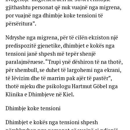
gjithashtu personat që nuk vuajnë nga migrena,
por vuajnë nga dhimbje koke tensioni të
përsëritura”.
Ndryshe nga migrena, për të cilën ekziston një
predispozitë gjenetike, dhimbjet e kokës nga
tensioni janë shpesh më tepër shenjë
paralajmëruese. “Trupi ynë dëshiron të na thotë,
për shembull, se duhet të largohemi nga ekrani,
të lëvizim dhe të marrim pak ajër të pastër”,
thotë mjeku dhe psikologu Hartmut Göbel nga
Klinika e Dhimbjeve në Kiel.
Dhimbje koke tensioni
Dhimbjet e kokës nga tensioni shpesh