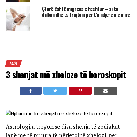
Çfarë është migrena e heshtur – si ta
dalloni dhe ta trajtoni për t’u ndjerë më mirë
MIX
3 shenjat më xheloze të horoskopit
Astrologjia tregon se disa shenja të zodiakut
janë më të prirura të përjetojnë xhelozi, për