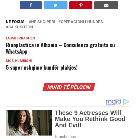
NË FOKUS:
NË SHQIPËRI
OPERACIONI I HUNDËS
SA KUSHTON
LAJMI I RRADHËS
Rinoplastica in Albania – Consulenza gratuita su
WhatsApp
MOS HUMBISNI
5 super ushqime kundër plakjes!
MUND TË PËLQENI