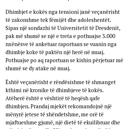
Dhimbjet e kokës nga tensioni janë veçanërisht
të zakonshme tek fëmijët dhe adoleshentët.
Sipas një sondazhi të Universitetit të Dresdenit,
pak më shumë se një e treta e pothuajse 3.000
nxënësve të anketuar raportuan se vuanin nga
dhimbje koke të paktën një herë në muaj.
Pothuajse po aq raportuan se kishin përjetuar më
shumë se dy atake në muaj.
Është veçanërisht e rëndësishme të shmanget
kthimi në kronike të dhimbjeve të kokës.
Atëherë është e vështirë të heqësh qafe
dhimbjen. Prandaj mjekët rekomandojnë një
mënyrë jetese të shëndetshme, me orë të
mjaftueshme gjumë, një dietë të ekuilibruar dhe