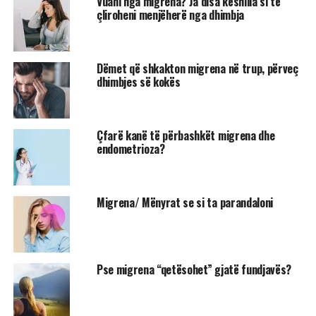
Vuani nga migrena? Ja disa këshilla si të
çliroheni menjëherë nga dhimbja
Dëmet që shkakton migrena në trup, përveç
dhimbjes së kokës
Çfarë kanë të përbashkët migrena dhe
endometrioza?
Migrena/ Mënyrat se si ta parandaloni
Pse migrena “qetësohet” gjatë fundjavës?