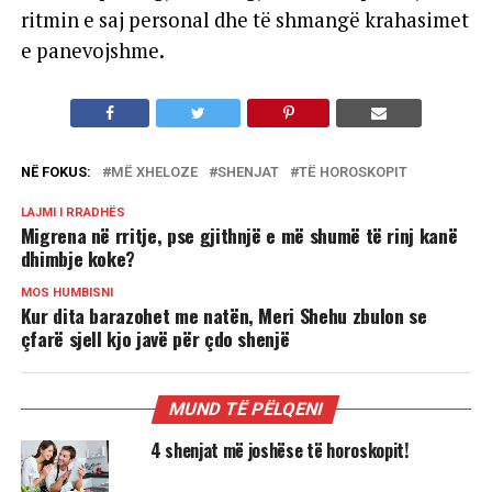
ritmin e saj personal dhe të shmangë krahasimet
e panevojshme.
NË FOKUS:
MË XHELOZE
SHENJAT
TË HOROSKOPIT
LAJMI I RRADHËS
Migrena në rritje, pse gjithnjë e më shumë të rinj kanë
dhimbje koke?
MOS HUMBISNI
Kur dita barazohet me natën, Meri Shehu zbulon se
çfarë sjell kjo javë për çdo shenjë
MUND TË PËLQENI
4 shenjat më joshëse të horoskopit!