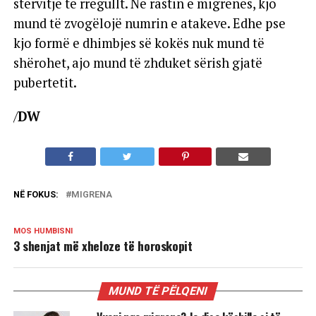
stërvitje të rregullt. Në rastin e migrenës, kjo
mund të zvogëlojë numrin e atakeve. Edhe pse
kjo formë e dhimbjes së kokës nuk mund të
shërohet, ajo mund të zhduket sërish gjatë
pubertetit.
/
DW
NË FOKUS:
MIGRENA
MOS HUMBISNI
3 shenjat më xheloze të horoskopit
MUND TË PËLQENI