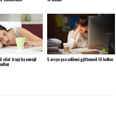
 cilat trupi ka nevojë
5 arsye pse ndiheni gjithmonë të lodhur
lodhur