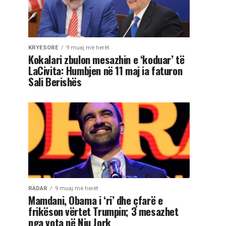
KRYESORE
9 muaj më herët
Kokalari zbulon mesazhin e ‘koduar’ të
LaCivita: Humbjen në 11 maj ia faturon
Sali Berishës
RADAR
9 muaj më herët
Mamdani, Obama i ‘ri’ dhe çfarë e
frikëson vërtet Trumpin; 3 mesazhet
nga vota në Nju Jork