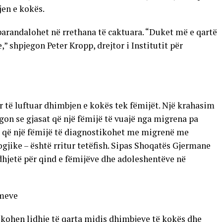
jen e kokës.
arandalohet në rrethana të caktuara. “Duket më e qartë
,” shpjegon Peter Kropp, drejtor i Institutit për
për të luftuar dhimbjen e kokës tek fëmijët. Një krahasim
egon se gjasat që një fëmijë të vuajë nga migrena pa
at që një fëmijë të diagnostikohet me migrenë me
ike – është rritur tetëfish. Sipas Shoqatës Gjermane
hjetë për qind e fëmijëve dhe adoleshentëve në
imeve
fikohen lidhje të qarta midis dhimbjeve të kokës dhe