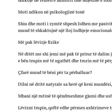
ndikojë në rënien e humorit dhe ndjesinë e lodh
Moti ndikon në psikologjinë tonë
Shiu dhe moti i zymtë shpesh lidhen me pasivit
mund të shkaktojnë një lloj lodhjeje emocionale
Më pak lëvizje fizike
Në ditët me shi jemi më pak të prirur të dalim j
e bën trupin më të ngathët dhe trurin më të pë
Çfarë mund të bëni për ta përballuar?
Dilni në dritë natyrale sa herë që keni mundësi
Mbani një rutinë të qëndrueshme gjumi dhe us
Lëvizni trupin, qoftë edhe përmes ushtrimeve të