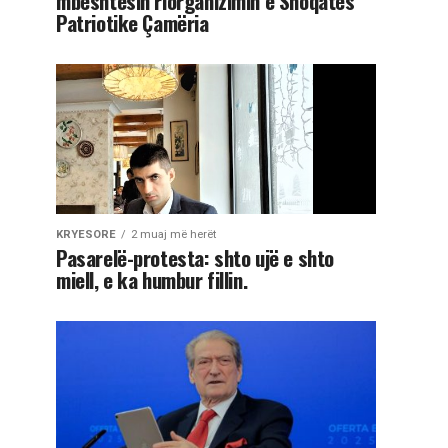
mbështesin riorganizimin e Shoqatës
Patriotike Çamëria
KRYESORE
2 muaj më herët
Pasarelë-protesta: shto ujë e shto
miell, e ka humbur fillin.