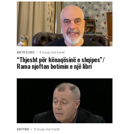
KRYESORE
9 muaj më herët
“Thjesht për kënaqësinë e shqipes”/
Rama njofton botimin e një libri
KRITIKE
9 muaj më herët