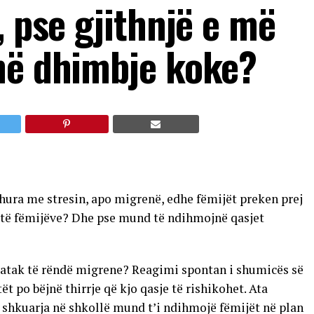
, pse gjithnjë e më
në dhimbje koke?
dhura me stresin, apo migrenë, edhe fëmijët preken prej
it të fëmijëve? Dhe pse mund të ndihmojnë qasjet
ë atak të rëndë migrene? Reagimi spontan i shumicës së
t po bëjnë thirrje që kjo qasje të rishikohet. Ata
shkuarja në shkollë mund t’i ndihmojë fëmijët në plan