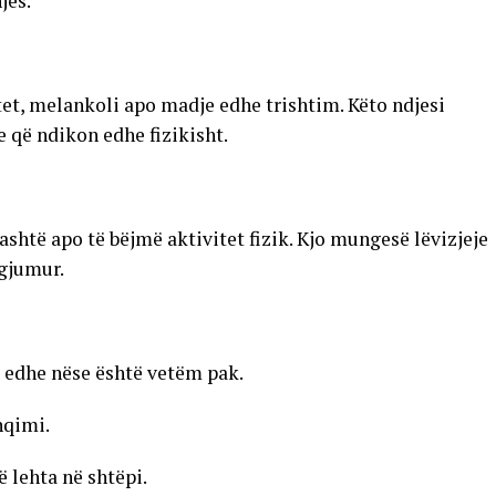
jes.
et, melankoli apo madje edhe trishtim. Këto ndjesi
 që ndikon edhe fizikisht.
ashtë apo të bëjmë aktivitet fizik. Kjo mungesë lëvizjeje
rgjumur.
, edhe nëse është vetëm pak.
hqimi.
 lehta në shtëpi.