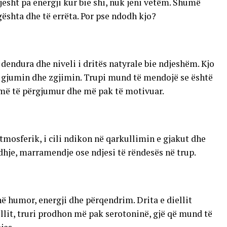
esht pa energji kur bie shi, nuk jeni vetëm. Shumë
agështa dhe të errëta. Por pse ndodh kjo?
ë dendura dhe niveli i dritës natyrale bie ndjeshëm. Kjo
 gjumin dhe zgjimin. Trupi mund të mendojë se është
i më të përgjumur dhe më pak të motivuar.
tmosferik, i cili ndikon në qarkullimin e gjakut dhe
dhje, marramendje ose ndjesi të rëndesës në trup.
ë humor, energji dhe përqendrim. Drita e diellit
lit, truri prodhon më pak serotoninë, gjë që mund të