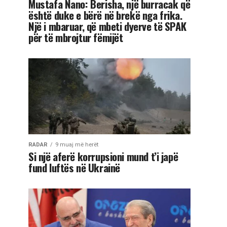
Mustafa Nano: Berisha, një burracak që
është duke e bërë në brekë nga frika.
Një i mbaruar, që mbeti dyerve të SPAK
për të mbrojtur fëmijët
RADAR
9 muaj më herët
Si një aferë korrupsioni mund t’i japë
fund luftës në Ukrainë