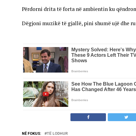
Përdorni drita të forta në ambientin ku qëndroni
Dëgjoni muzikë të gjallë, pini shumë ujë dhe ru
NË FOKUS:
TË LODHUR