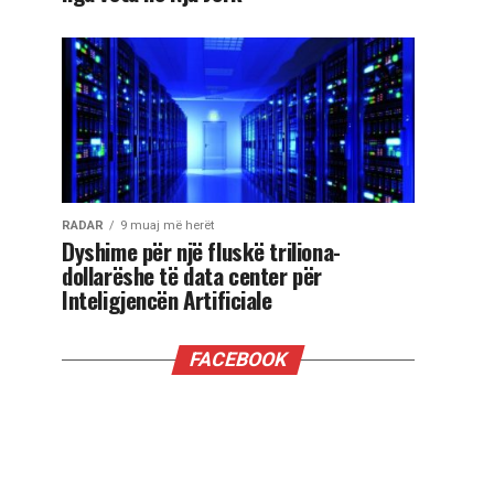
RADAR
9 muaj më herët
Dyshime për një fluskë triliona-
dollarëshe të data center për
Inteligjencën Artificiale
FACEBOOK