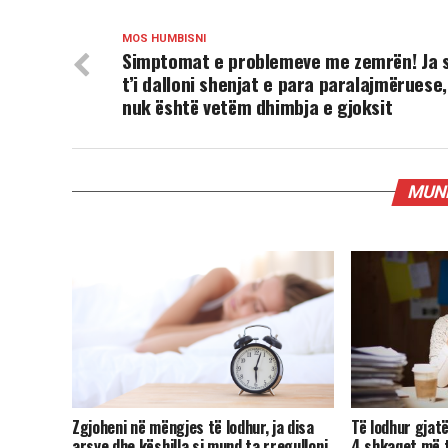
MOS HUMBISNI
Simptomat e problemeve me zemrën! Ja s
t’i dalloni shenjat e para paralajmëruese,
nuk është vetëm dhimbja e gjoksit
MUND
Zgjoheni në mëngjes të lodhur, ja disa
Të lodhur gjatë
arsye dhe këshilla si mund ta rregulloni
4 shkaqet më 