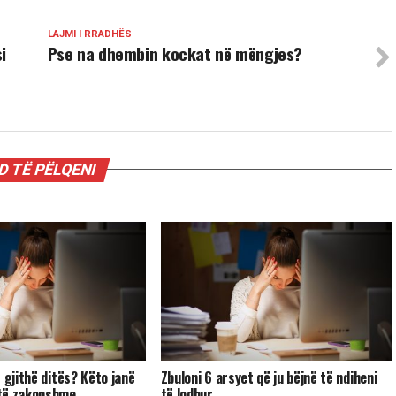
LAJMI I RRADHËS
i
Pse na dhembin kockat në mëngjes?
 TË PËLQENI
 gjithë ditës? Këto janë
Zbuloni 6 arsyet që ju bëjnë të ndiheni
të zakonshme
të lodhur