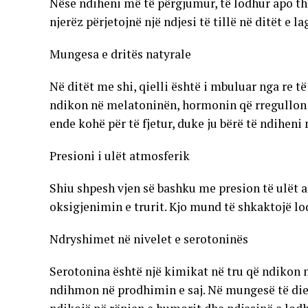
Nëse ndiheni më të përgjumur, të lodhur apo thj
njerëz përjetojnë një ndjesi të tillë në ditët e l
Mungesa e dritës natyrale
Në ditët me shi, qielli është i mbuluar nga re t
ndikon në melatoninën, hormonin që rregullon
ende kohë për të fjetur, duke ju bërë të ndihen
Presioni i ulët atmosferik
Shiu shpesh vjen së bashku me presion të ulët a
oksigjenimin e trurit. Kjo mund të shkaktojë lo
Ndryshimet në nivelet e serotoninës
Serotonina është një kimikat në tru që ndikon n
ndihmon në prodhimin e saj. Në mungesë të diel