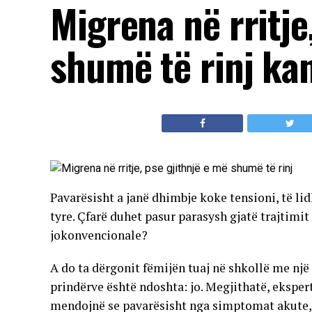
Migrena në rritje
shumë të rinj ka
Pavarësisht a janë dhimbje koke tensioni, të li
tyre. Çfarë duhet pasur parasysh gjatë trajtim
jokonvencionale?
A do ta dërgonit fëmijën tuaj në shkollë me nj
prindërve është ndoshta: jo. Megjithatë, ekspertë
mendojnë se pavarësisht nga simptomat akute, 