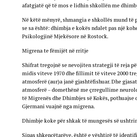
afatgjatë që të mos e lidhin shkollën me dhimb
Në këtë mënyrë, shmangia e shkollës mund të p
se sa është: dhimbja e kokës ndalet pas një kohe
Psikologjinë Mjekësore në Rostock.
Migrena te fëmijët në rritje
Shifrat tregojnë se nevojiten strategji të reja 
midis viteve 1970 dhe fillimit të viteve 2000 tr
atmosferë (aur)a janë gjashtëfishuar. Dhe gjas
atmosferë – domethënë me çrregullime neurologj
të Migrenës dhe Dhimbjes së Kokës, pothuajse d
Gjermani vuajnë nga migrena.
Dhimbje koke për shkak të mungesës së ushtr
Sipas shkencëtarëve, është e vështirë të identi