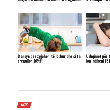
8 arsye pse zgjoheni të lodhur dhe si ta
Ushqimet për të
rregulloni këtë!
kur ndiheni të 
MIX