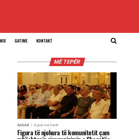
MIX
GATIME
KONTAKT
MË TEPËR
RADAR
4 javë më herët
Figura të njohura të komunitetit çam