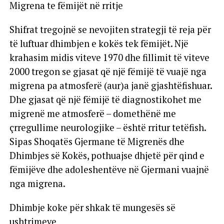
Migrena te fëmijët në rritje
Shifrat tregojnë se nevojiten strategji të reja për
të luftuar dhimbjen e kokës tek fëmijët. Një
krahasim midis viteve 1970 dhe fillimit të viteve
2000 tregon se gjasat që një fëmijë të vuajë nga
migrena pa atmosferë (aur)a janë gjashtëfishuar.
Dhe gjasat që një fëmijë të diagnostikohet me
migrenë me atmosferë – domethënë me
çrregullime neurologjike – është rritur tetëfish.
Sipas Shoqatës Gjermane të Migrenës dhe
Dhimbjes së Kokës, pothuajse dhjetë për qind e
fëmijëve dhe adoleshentëve në Gjermani vuajnë
nga migrena.
Dhimbje koke për shkak të mungesës së
ushtrimeve