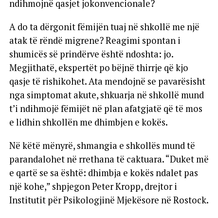
ndihmojnë qasjet jokonvencionale?
A do ta dërgonit fëmijën tuaj në shkollë me një
atak të rëndë migrene? Reagimi spontan i
shumicës së prindërve është ndoshta: jo.
Megjithatë, ekspertët po bëjnë thirrje që kjo
qasje të rishikohet. Ata mendojnë se pavarësisht
nga simptomat akute, shkuarja në shkollë mund
t’i ndihmojë fëmijët në plan afatgjatë që të mos
e lidhin shkollën me dhimbjen e kokës.
Në këtë mënyrë, shmangia e shkollës mund të
parandalohet në rrethana të caktuara. “Duket më
e qartë se sa është: dhimbja e kokës ndalet pas
një kohe,” shpjegon Peter Kropp, drejtor i
Institutit për Psikologjinë Mjekësore në Rostock.