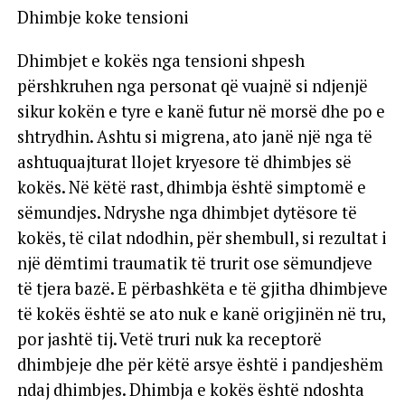
Dhimbje koke tensioni
Dhimbjet e kokës nga tensioni shpesh
përshkruhen nga personat që vuajnë si ndjenjë
sikur kokën e tyre e kanë futur në morsë dhe po e
shtrydhin. Ashtu si migrena, ato janë një nga të
ashtuquajturat llojet kryesore të dhimbjes së
kokës. Në këtë rast, dhimbja është simptomë e
sëmundjes. Ndryshe nga dhimbjet dytësore të
kokës, të cilat ndodhin, për shembull, si rezultat i
një dëmtimi traumatik të trurit ose sëmundjeve
të tjera bazë. E përbashkëta e të gjitha dhimbjeve
të kokës është se ato nuk e kanë origjinën në tru,
por jashtë tij. Vetë truri nuk ka receptorë
dhimbjeje dhe për këtë arsye është i pandjeshëm
ndaj dhimbjes. Dhimbja e kokës është ndoshta