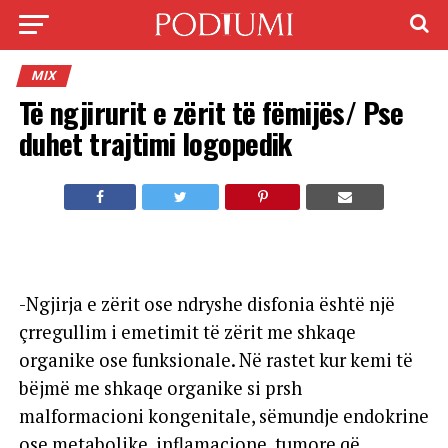
MIX
Të ngjirurit e zërit të fëmijës/ Pse
duhet trajtimi logopedik
-Ngjirja e zërit ose ndryshe disfonia është një
çrregullim i emetimit të zërit me shkaqe
organike ose funksionale. Në rastet kur kemi të
bëjmë me shkaqe organike si prsh
malformacioni kongenitale, sëmundje endokrine
ose metabolike, inflamacione, tumore që