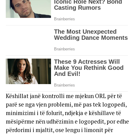
Këshillat janë kontrolli me mjekun ORL për të
parë se nga vjen problemi, më pas tek logopedi,
minimizimi i të folurit, ndjekja e këshillave të
mësipërme nën udhëzimin e logopedit, por edhe
përdorimi i mjaltit, ose lengu i limonit për