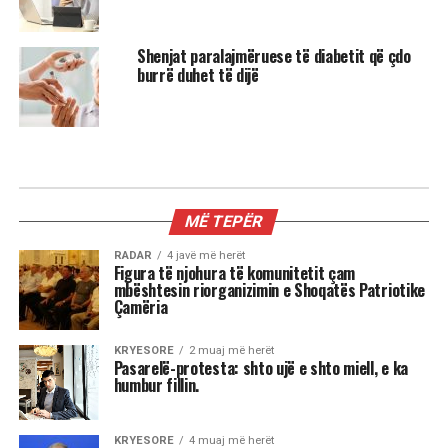
Shenjat paralajmëruese të diabetit që çdo
burrë duhet të dijë
MIX
Kur dita barazohet me natën, Meri
Shehu zbulon se çfarë sjell kjo javë
për çdo shenjë