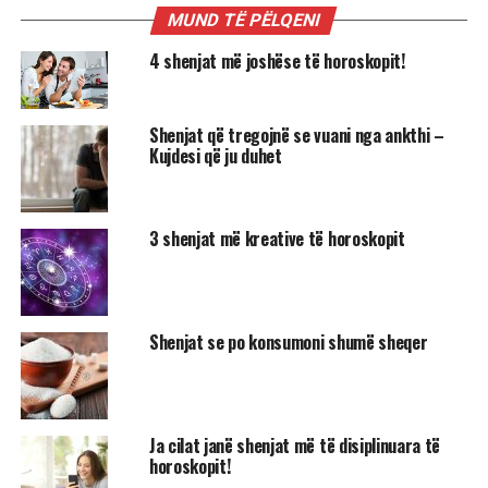
MUND TË PËLQENI
4 shenjat më joshëse të horoskopit!
Shenjat që tregojnë se vuani nga ankthi –
Kujdesi që ju duhet
3 shenjat më kreative të horoskopit
Shenjat se po konsumoni shumë sheqer
Ja cilat janë shenjat më të disiplinuara të
horoskopit!