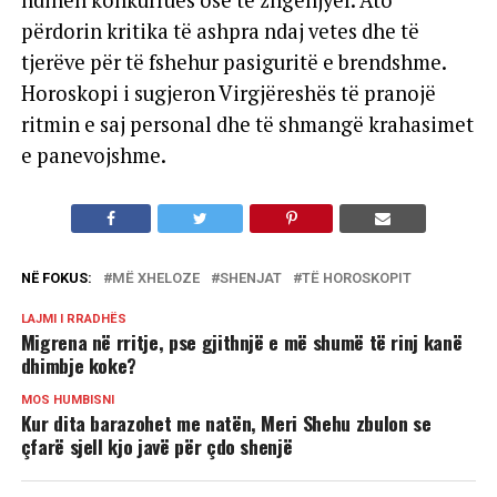
ndihen konkurrues ose të zhgënjyer. Ato
përdorin kritika të ashpra ndaj vetes dhe të
tjerëve për të fshehur pasiguritë e brendshme.
Horoskopi i sugjeron Virgjëreshës të pranojë
ritmin e saj personal dhe të shmangë krahasimet
e panevojshme.
NË FOKUS:
MË XHELOZE
SHENJAT
TË HOROSKOPIT
LAJMI I RRADHËS
Migrena në rritje, pse gjithnjë e më shumë të rinj kanë
dhimbje koke?
MOS HUMBISNI
Kur dita barazohet me natën, Meri Shehu zbulon se
çfarë sjell kjo javë për çdo shenjë