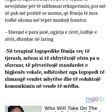
nevojshme për të ndihmuar rekuperimin, por më
zë pak më poshtë se norma, që fëmija të mos
lodhë akoma më tepër muskujt fonator.
– Shenjat e para janë, ngjirja e zërit, lodhje e
zërit, dhimbje në laring
-Në terapinë logopedike fëmija veç të
tjerash, mëson si të shfrytëzojë zërin pa u
sforcuar, të përvetësojë standardet e
higjienës vokale, udhëzohet nga logopedi të
shmangë vendet mbytëse dhe të reduktojë
komunikimin në vende të mëdha.