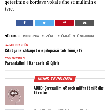
qetësimin e kordave vokale dhe stimulimin e
tyre.
NË FOKUS:
DISFONIA
E ZËRIT
FËMIJË
TË NGJIRURIT
LAJMI I RRADHËS
Cilat janë shkaqet e epilepsisë tek fëmijët?
MOS HUMBISNI
Parandalimi i Kancerit të Gjirit
MUND TË PËLQENI
ADHD: Çrregullimi që prek mijëra fëmijë dhe
të rritur