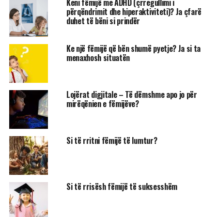
Keni fëmijë me ADHD (çrregullimi i
përqëndrimit dhe hiperaktiviteti)? Ja çfarë
duhet të bëni si prindër
Ke një fëmijë që bën shumë pyetje? Ja si ta
menaxhosh situatën
Lojërat digjitale – Të dëmshme apo jo për
mirëqënien e fëmijëve?
Si të rritni fëmijë të lumtur?
Si të rrisësh fëmijë të suksesshëm