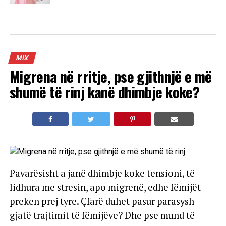
MIX
Migrena në rritje, pse gjithnjë e më
shumë të rinj kanë dhimbje koke?
Pavarësisht a janë dhimbje koke tensioni, të
lidhura me stresin, apo migrenë, edhe fëmijët
preken prej tyre. Çfarë duhet pasur parasysh
gjatë trajtimit të fëmijëve? Dhe pse mund të