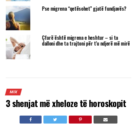
Pse migrena “qetësohet” gjatë fundjavës?
Çfarë është migrena e heshtur – si ta
dalloni dhe ta trajtoni për t’u ndjerë më mirë
MIX
3 shenjat më xheloze të horoskopit