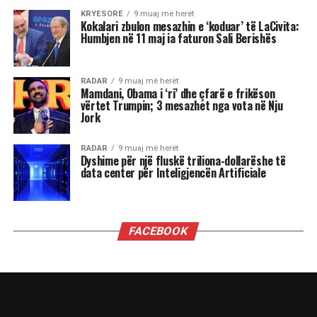
nënvizuar se kjo javë do të shënohet nga
tensione, lëvizje të papritura, dinamizëm në
marrëdhënie dhe sfida ekonomike. Për disa
shenja, kjo është një javë premtuese që hap dyer
të reja, për të tjera, një moment i ndjeshëm ku
fati kërkon maturi dhe vetëpërmbajtje
Çdo shenjë do ta ndjejë këtë energji ndryshe nga
përplasjet emocionale të Dashit dhe pasiguritë e
Shigjetarit, te balancimi personal i Peshores dhe
fuqia komunikuese e Ujorit. Por një gjë është e
sigurt: qielli është në lëvizje dhe kush është i
gatshëm të dëgjojë mesazhet e tij, mund të dalë
më i fortë.
“Kemi një ditë të bukur. Është ekuinoksi i
vjeshtës. Dita barazohet me natën, dielli është