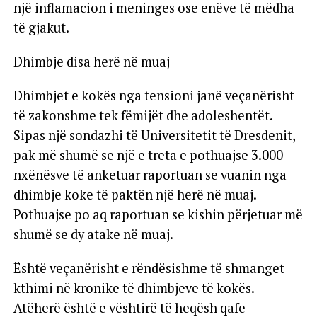
një inflamacion i meninges ose enëve të mëdha
të gjakut.
Dhimbje disa herë në muaj
Dhimbjet e kokës nga tensioni janë veçanërisht
të zakonshme tek fëmijët dhe adoleshentët.
Sipas një sondazhi të Universitetit të Dresdenit,
pak më shumë se një e treta e pothuajse 3.000
nxënësve të anketuar raportuan se vuanin nga
dhimbje koke të paktën një herë në muaj.
Pothuajse po aq raportuan se kishin përjetuar më
shumë se dy atake në muaj.
Është veçanërisht e rëndësishme të shmanget
kthimi në kronike të dhimbjeve të kokës.
Atëherë është e vështirë të heqësh qafe