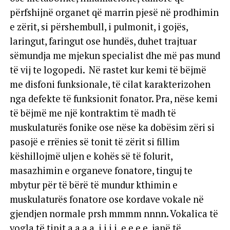
përfshijnë organet që marrin pjesë në prodhimin
e zërit, si përshembull, i pulmonit, i gojës,
laringut, faringut ose hundës, duhet trajtuar
sëmundja me mjekun specialist dhe më pas mund
të vij te logopedi. Në rastet kur kemi të bëjmë
me disfoni funksionale, të cilat karakterizohen
nga defekte të funksionit fonator. Pra, nëse kemi
të bëjmë me një kontraktim të madh të
muskulaturës fonike ose nëse ka dobësim zëri si
pasojë e rrënies së tonit të zërit si fillim
këshillojmë uljen e kohës së të folurit,
masazhimin e organeve fonatore, tinguj te
mbytur për të bërë të mundur kthimin e
muskulaturës fonatore ose kordave vokale në
gjendjen normale prsh mmmm nnnn. Vokalica të
vogla të tipit a a a a, i i i i, e e e e, janë të