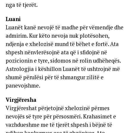
nga të tjerët.
Luani
Luanët kanë nevojë të madhe për vëmendje dhe
admirim. Kur këto nevoja nuk plotësohen,
ndjenja e xhelozisë mund të bëhet e fortë. Ata
shpesh nënvlerësojnë ata që i sfidojnë në
pozicionin e tyre, sidomos në rolin udhëheqës.
Astrologjia i këshillon Luanët të ushtrojnë më
shumë përulësi për të shmangur zilitë e
panevojshme.
Virgjëresha
Virgjëreshat përjetojnë xhelozinë përmes
nevojës së tyre për përsosmëri. Krahasimet e
vazhdueshme me të tjerët shpesh i bëjnë të