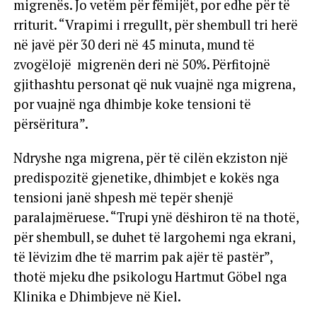
migrenës. Jo vetëm për fëmijët, por edhe për të
rriturit. “Vrapimi i rregullt, për shembull tri herë
në javë për 30 deri në 45 minuta, mund të
zvogëlojë migrenën deri në 50%. Përfitojnë
gjithashtu personat që nuk vuajnë nga migrena,
por vuajnë nga dhimbje koke tensioni të
përsëritura”.
Ndryshe nga migrena, për të cilën ekziston një
predispozitë gjenetike, dhimbjet e kokës nga
tensioni janë shpesh më tepër shenjë
paralajmëruese. “Trupi ynë dëshiron të na thotë,
për shembull, se duhet të largohemi nga ekrani,
të lëvizim dhe të marrim pak ajër të pastër”,
thotë mjeku dhe psikologu Hartmut Göbel nga
Klinika e Dhimbjeve në Kiel.