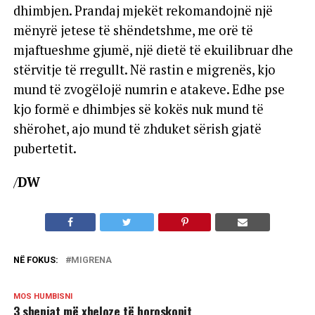
dhimbjen. Prandaj mjekët rekomandojnë një
mënyrë jetese të shëndetshme, me orë të
mjaftueshme gjumë, një dietë të ekuilibruar dhe
stërvitje të rregullt. Në rastin e migrenës, kjo
mund të zvogëlojë numrin e atakeve. Edhe pse
kjo formë e dhimbjes së kokës nuk mund të
shërohet, ajo mund të zhduket sërish gjatë
pubertetit.
/
DW
NË FOKUS:
MIGRENA
MOS HUMBISNI
3 shenjat më xheloze të horoskopit