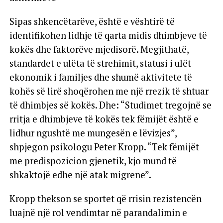
Sipas shkencëtarëve, është e vështirë të
identifikohen lidhje të qarta midis dhimbjeve të
kokës dhe faktorëve mjedisorë. Megjithatë,
standardet e ulëta të strehimit, statusi i ulët
ekonomik i familjes dhe shumë aktivitete të
kohës së lirë shoqërohen me një rrezik të shtuar
të dhimbjes së kokës. Dhe: “Studimet tregojnë se
rritja e dhimbjeve të kokës tek fëmijët është e
lidhur ngushtë me mungesën e lëvizjes”,
shpjegon psikologu Peter Kropp. “Tek fëmijët
me predispozicion gjenetik, kjo mund të
shkaktojë edhe një atak migrene”.
Kropp thekson se sportet që rrisin rezistencën
luajnë një rol vendimtar në parandalimin e