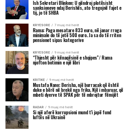
Stina e vjeshtës ka nisur me një energji kozmike
të jashtëzakonshme dhe këtë javë yjet nuk
premtojnë qetësi! Në studion e “Rudina” në Tv
Klan, astrologia Meri Shehu bëri parashikimin
për 12 shenjat e horoskopit, duke e quajtur këtë
periudhë një “pikë kthese” në shumë aspekte të
jetës. Me Diellin që ka hyrë në shenjën e
Peshores dhe Marsin që po futet në Akrep,
universi na fton të kërkojmë ekuilibër, të
rigjejmë veten dhe të marrim vendime që do të
na ndikojnë për muaj me radhë.
“Është ekuinoksi i vjeshtës, dita barazohet me
natën dhe na fton në reflektim”, tha Shehu, duke