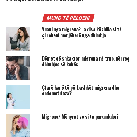
MUND TË PËLQENI
Vuani nga migrena? Ja disa këshilla si të
çliroheni menjëherë nga dhimbja
Dëmet që shkakton migrena në trup, përveç
dhimbjes së kokës
Çfarë kanë të përbashkët migrena dhe
endometrioza?
Migrena/ Mënyrat se si ta parandaloni