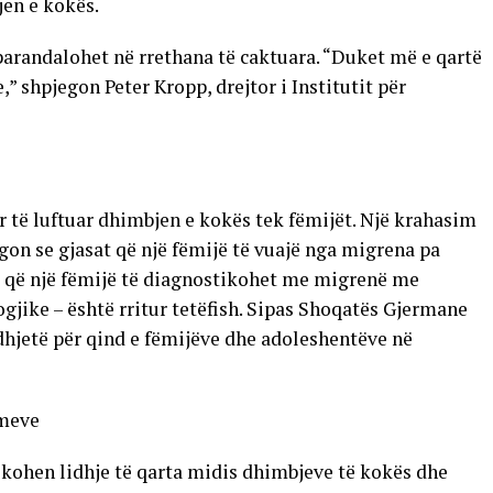
jen e kokës.
arandalohet në rrethana të caktuara. “Duket më e qartë
,” shpjegon Peter Kropp, drejtor i Institutit për
për të luftuar dhimbjen e kokës tek fëmijët. Një krahasim
egon se gjasat që një fëmijë të vuajë nga migrena pa
at që një fëmijë të diagnostikohet me migrenë me
ike – është rritur tetëfish. Sipas Shoqatës Gjermane
hjetë për qind e fëmijëve dhe adoleshentëve në
imeve
fikohen lidhje të qarta midis dhimbjeve të kokës dhe