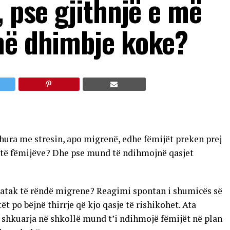
, pse gjithnjë e më
në dhimbje koke?
dhura me stresin, apo migrenë, edhe fëmijët preken prej
it të fëmijëve? Dhe pse mund të ndihmojnë qasjet
ë atak të rëndë migrene? Reagimi spontan i shumicës së
t po bëjnë thirrje që kjo qasje të rishikohet. Ata
shkuarja në shkollë mund t’i ndihmojë fëmijët në plan