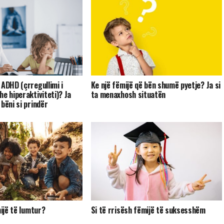
 ADHD (çrregullimi i
Ke një fëmijë që bën shumë pyetje? Ja si
e hiperaktiviteti)? Ja
ta menaxhosh situatën
bëni si prindër
mijë të lumtur?
Si të rrisësh fëmijë të suksesshëm