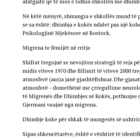
afatgjatë që të mos e lidhin shkollën me dhimb
Në këtë mënyrë, shmangia e shkollës mund të p
se sa është: dhimbja e kokës ndalet pas një kohe
Psikologjinë Mjekësore në Rostock.
Migrena te fëmijët në rritje
Shifrat tregojnë se nevojiten strategji të reja 
midis viteve 1970 dhe fillimit të viteve 2000 tr
atmosferë (aur)a janë gjashtëfishuar. Dhe gjas
atmosferë – domethënë me çrregullime neurologj
të Migrenës dhe Dhimbjes së Kokës, pothuajse d
Gjermani vuajnë nga migrena.
Dhimbje koke për shkak të mungesës së ushtr
Sipas shkencëtarëve, është e vështirë të identi