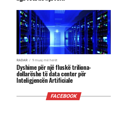
RADAR
9 muaj më herët
Dyshime për një fluskë triliona-
dollarëshe të data center për
Inteligjencën Artificiale
FACEBOOK