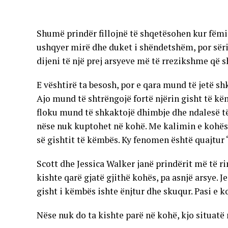
Shumë prindër fillojnë të shqetësohen kur fëmij
ushqyer mirë dhe duket i shëndetshëm, por sëri
dijeni të një prej arsyeve më të rrezikshme që s
E vështirë ta besosh, por e qara mund të jetë s
Ajo mund të shtrëngojë fortë njërin gisht të këm
floku mund të shkaktojë dhimbje dhe ndalesë të
nëse nuk kuptohet në kohë. Me kalimin e kohës 
së gishtit të këmbës. Ky fenomen është quajtur 
Scott dhe Jessica Walker janë prindërit më të r
kishte qarë gjatë gjithë kohës, pa asnjë arsye. J
gisht i këmbës ishte ënjtur dhe skuqur. Pasi e ko
Nëse nuk do ta kishte parë në kohë, kjo situatë