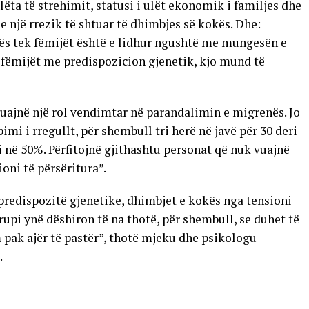
ëta të strehimit, statusi i ulët ekonomik i familjes dhe
 një rrezik të shtuar të dhimbjes së kokës. Dhe:
kës tek fëmijët është e lidhur ngushtë me mungesën e
 fëmijët me predispozicion gjenetik, kjo mund të
luajnë një rol vendimtar në parandalimin e migrenës. Jo
pimi i rregullt, për shembull tri herë në javë për 30 deri
në 50%. Përfitojnë gjithashtu personat që nuk vuajnë
oni të përsëritura”.
predispozitë gjenetike, dhimbjet e kokës nga tensioni
upi ynë dëshiron të na thotë, për shembull, se duhet të
 pak ajër të pastër”, thotë mjeku dhe psikologu
.