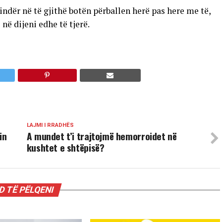
ndër në të gjithë botën përballen herë pas here me të,
 në dijeni edhe të tjerë.
LAJMI I RRADHËS
in
A mundet t’i trajtojmë hemorroidet në
kushtet e shtëpisë?
 TË PËLQENI