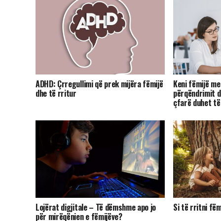
ADHD: Çrregullimi që prek mijëra fëmijë
Keni fëmijë me
dhe të rritur
përqëndrimit dh
çfarë duhet të 
Lojërat digjitale – Të dëmshme apo jo
Si të rritni fë
për mirëqënien e fëmijëve?