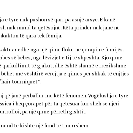
a e tyre nuk pushon së qari pa asnjë arsye. E kanë
sh nuk mund ta qetësojnë. Këta prindër nuk janë në
hkakton të qara tek fëmija.
hkaktuar edhe nga një qime floku në çorapin e fëmijës.
bës së bebes, nga lëvizjet e tij të shpeshta. Kjo qime
 qarkullimit të gjakut, dhe është shumë e rrezikshme
bëhet më vështirë vërejtja e qimes për shkak të ënjtjes
“hair tourniquet”.
inj që janë përballur me këtë fenomen. Vogëlushja e tyre
essica i heq çorapet për ta qetësuar kur sheh se njëri
ntrolloi, pa një qime përreth gishtit.
 mund të kishte një fund të tmerrshëm.