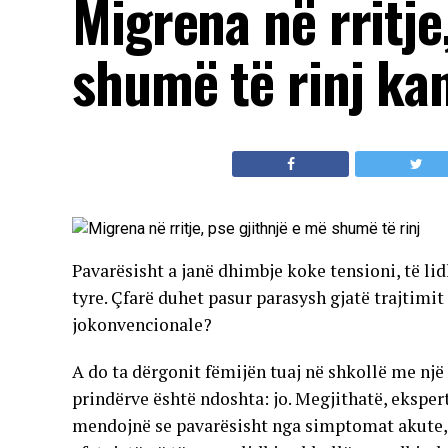
Migrena në rritje
shumë të rinj ka
Pavarësisht a janë dhimbje koke tensioni, të li
tyre. Çfarë duhet pasur parasysh gjatë trajtim
jokonvencionale?
A do ta dërgonit fëmijën tuaj në shkollë me nj
prindërve është ndoshta: jo. Megjithatë, ekspertë
mendojnë se pavarësisht nga simptomat akute, 