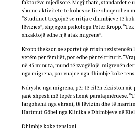
faktorëve mjedisorë. Megjithatë, standardet e ul
shumë aktivitete të kohës së lirë shoqërohen me
“Studimet tregojnë se rritja e dhimbjeve të ko
lëvizjes”, shpjegon psikologu Peter Kropp. “Tek
shkaktojë edhe një atak migrene”.
Kropp thekson se sportet që rrisin rezistencën 
vetëm për fëmijët, por edhe për të rriturit. “Vra
në 45 minuta, mund të zvogëlojë migrenën deri 
nga migrena, por vuajnë nga dhimbje koke tensi
Ndryshe nga migrena, për të cilën ekziston një 
janë shpesh më tepër shenjë paralajmëruese. “Tr
largohemi nga ekrani, të lëvizim dhe të marrim
Hartmut Göbel nga Klinika e Dhimbjeve në Kiel
Dhimbje koke tensioni