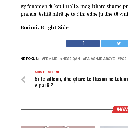
Ky fenomen duket i rrallë, megjithatë shumë pri
prandaj është mirë që ta dini edhe ju dhe të vini
Burimi: Bright Side
NË FOKUS:
FËMIJË
NËSE QAN
PA ASNJË ARSYE
PSE
MOS HUMBISNI
Si të sillemi, dhe çfarë të flasim në takim
e parë ?
MUND