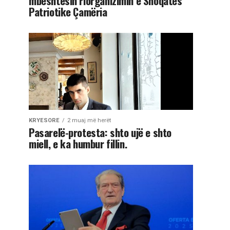
mbështesin riorganizimin e Shoqatës
Patriotike Çamëria
KRYESORE
2 muaj më herët
Pasarelë-protesta: shto ujë e shto
miell, e ka humbur fillin.