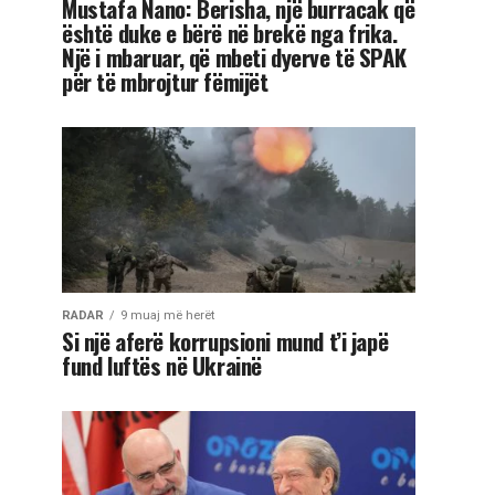
Mustafa Nano: Berisha, një burracak që
është duke e bërë në brekë nga frika.
Një i mbaruar, që mbeti dyerve të SPAK
për të mbrojtur fëmijët
RADAR
9 muaj më herët
Si një aferë korrupsioni mund t’i japë
fund luftës në Ukrainë