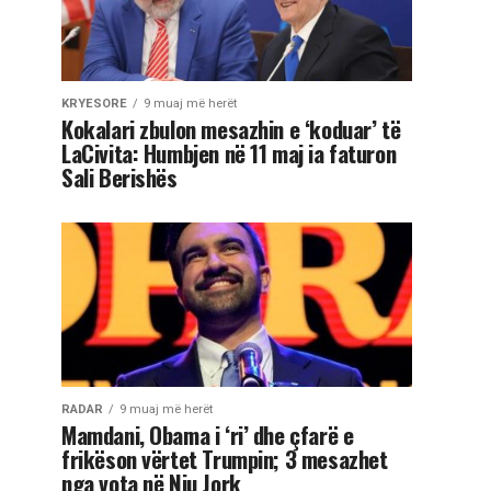
KRYESORE
9 muaj më herët
Kokalari zbulon mesazhin e ‘koduar’ të
LaCivita: Humbjen në 11 maj ia faturon
Sali Berishës
RADAR
9 muaj më herët
Mamdani, Obama i ‘ri’ dhe çfarë e
frikëson vërtet Trumpin; 3 mesazhet
nga vota në Nju Jork