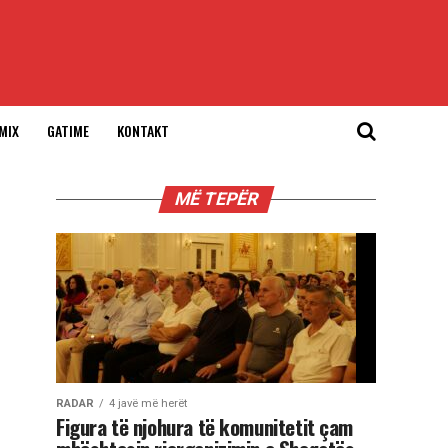
MIX
GATIME
KONTAKT
MË TEPËR
RADAR
4 javë më herët
Figura të njohura të komunitetit çam