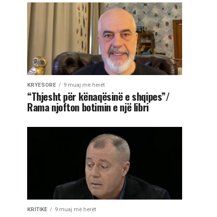
KRYESORE
9 muaj më herët
“Thjesht për kënaqësinë e shqipes”/
Rama njofton botimin e një libri
KRITIKE
9 muaj më herët