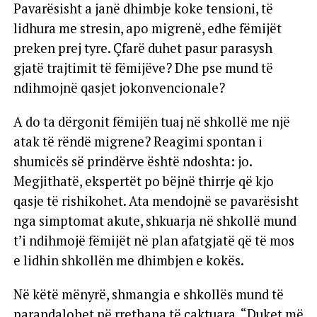
Pavarësisht a janë dhimbje koke tensioni, të
lidhura me stresin, apo migrenë, edhe fëmijët
preken prej tyre. Çfarë duhet pasur parasysh
gjatë trajtimit të fëmijëve? Dhe pse mund të
ndihmojnë qasjet jokonvencionale?
A do ta dërgonit fëmijën tuaj në shkollë me një
atak të rëndë migrene? Reagimi spontan i
shumicës së prindërve është ndoshta: jo.
Megjithatë, ekspertët po bëjnë thirrje që kjo
qasje të rishikohet. Ata mendojnë se pavarësisht
nga simptomat akute, shkuarja në shkollë mund
t’i ndihmojë fëmijët në plan afatgjatë që të mos
e lidhin shkollën me dhimbjen e kokës.
Në këtë mënyrë, shmangia e shkollës mund të
parandalohet në rrethana të caktuara. “Duket më