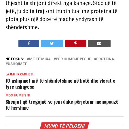
thjesht ta shijoni direkt nga kanaçe. Sido që të
jetë, ju do ta trajtoni trupin tuaj me proteina të
plota plus një dozë të madhe yndyrash të
shëndetshme.
NË FOKUS:
MË TË MIRA
PËR HUMBJE PESHE
PROTEINA
USHQIMET
LAJMI I RRADHËS
10 ushqimet më të shëndetshme në botë dhe vlerat e
tyre ushqyese
MOS HUMBISNI
Shenjat që tregojnë se jeni duke përjetuar menopauzë
të hershme
MUND TË PËLQENI