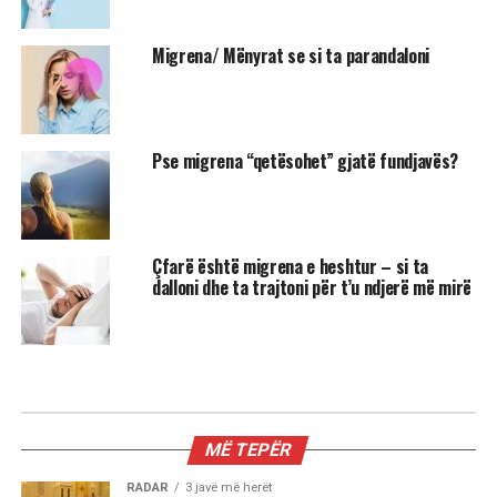
Migrena/ Mënyrat se si ta parandaloni
Pse migrena “qetësohet” gjatë fundjavës?
Çfarë është migrena e heshtur – si ta
dalloni dhe ta trajtoni për t’u ndjerë më mirë
MË TEPËR
RADAR
3 javë më herët