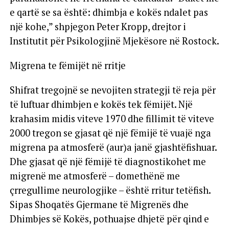
e qartë se sa është: dhimbja e kokës ndalet pas
një kohe,” shpjegon Peter Kropp, drejtor i
Institutit për Psikologjinë Mjekësore në Rostock.
Migrena te fëmijët në rritje
Shifrat tregojnë se nevojiten strategji të reja për
të luftuar dhimbjen e kokës tek fëmijët. Një
krahasim midis viteve 1970 dhe fillimit të viteve
2000 tregon se gjasat që një fëmijë të vuajë nga
migrena pa atmosferë (aur)a janë gjashtëfishuar.
Dhe gjasat që një fëmijë të diagnostikohet me
migrenë me atmosferë – domethënë me
çrregullime neurologjike – është rritur tetëfish.
Sipas Shoqatës Gjermane të Migrenës dhe
Dhimbjes së Kokës, pothuajse dhjetë për qind e