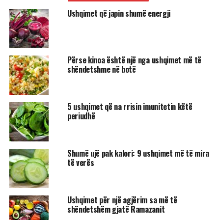
Ushqimet që japin shumë energji
Përse kinoa është një nga ushqimet më të
shëndetshme në botë
5 ushqimet që na rrisin imunitetin këtë
periudhë
Shumë ujë pak kalori: 9 ushqimet më të mira
të verës
Ushqimet për një agjërim sa më të
shëndetshëm gjatë Ramazanit