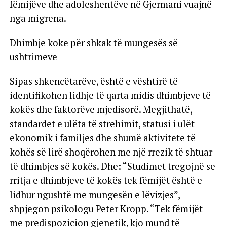
fëmijëve dhe adoleshentëve në Gjermani vuajnë
nga migrena.
Dhimbje koke për shkak të mungesës së
ushtrimeve
Sipas shkencëtarëve, është e vështirë të
identifikohen lidhje të qarta midis dhimbjeve të
kokës dhe faktorëve mjedisorë. Megjithatë,
standardet e ulëta të strehimit, statusi i ulët
ekonomik i familjes dhe shumë aktivitete të
kohës së lirë shoqërohen me një rrezik të shtuar
të dhimbjes së kokës. Dhe: “Studimet tregojnë se
rritja e dhimbjeve të kokës tek fëmijët është e
lidhur ngushtë me mungesën e lëvizjes”,
shpjegon psikologu Peter Kropp. “Tek fëmijët
me predispozicion gjenetik, kjo mund të