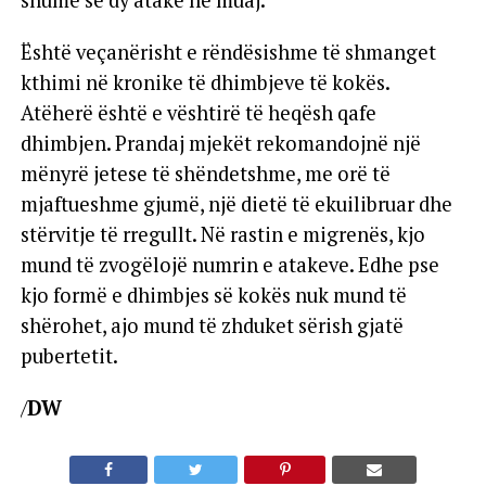
Është veçanërisht e rëndësishme të shmanget
kthimi në kronike të dhimbjeve të kokës.
Atëherë është e vështirë të heqësh qafe
dhimbjen. Prandaj mjekët rekomandojnë një
mënyrë jetese të shëndetshme, me orë të
mjaftueshme gjumë, një dietë të ekuilibruar dhe
stërvitje të rregullt. Në rastin e migrenës, kjo
mund të zvogëlojë numrin e atakeve. Edhe pse
kjo formë e dhimbjes së kokës nuk mund të
shërohet, ajo mund të zhduket sërish gjatë
pubertetit.
/
DW