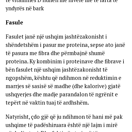
të vitaminës D lidhen me nivele më të larta të
yndyrës në bark
Fasule
Fasulet janë një ushqim jashtëzakonisht i
shëndetshëm i pasur me proteina, sepse ato janë
të pasura me fibra dhe përmbajnë shumë
proteina. Ky kombinim i proteinave dhe fibrave i
bën fasulet një ushqim jashtëzakonisht të
ngopshëm, kështu që ndihmon në reduktimin e
marrjes së sasisë së madhe (dhe kalorive) gjatë
ushqyerjes dhe madje parandalon të ngrënit e
tepërt në vaktin tuaj të ardhshëm.
Natyrisht, çdo gjë që ju ndihmon të hani më pak
ushqime të padëshiruara është një lajm i mirë