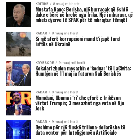
KRITIKE
8 muaj më herët
Mustafa Nano: Berisha, një burracak që është
duke e bërë në brekë nga frika. Një i mbaruar, që
mbeti dyerve të SPAK për të mbrojtur fëmijët
RADAR
8 muaj më herët
Si një aferë korrupsioni mund t’i japë fund
luftës në Ukrainë
KRYESORE
9 muaj më herët
Kokalari zbulon mesazhin e ‘koduar’ të LaCivita:
Humbjen në 11 maj ia faturon Sali Berishës
RADAR
9 muaj më herët
Mamdani, Obama i ‘ri’ dhe çfarë e frikëson
vërtet Trumpin; 3 mesazhet nga vota në Nju
Jork
RADAR
9 muaj më herët
Dyshime për një fluskë triliona-dollarëshe të
data center për Inteligjencën Artificiale