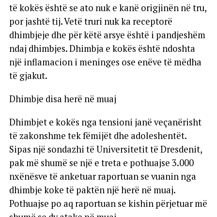
të kokës është se ato nuk e kanë origjinën në tru,
por jashtë tij. Vetë truri nuk ka receptorë
dhimbjeje dhe për këtë arsye është i pandjeshëm
ndaj dhimbjes. Dhimbja e kokës është ndoshta
një inflamacion i meninges ose enëve të mëdha
të gjakut.
Dhimbje disa herë në muaj
Dhimbjet e kokës nga tensioni janë veçanërisht
të zakonshme tek fëmijët dhe adoleshentët.
Sipas një sondazhi të Universitetit të Dresdenit,
pak më shumë se një e treta e pothuajse 3.000
nxënësve të anketuar raportuan se vuanin nga
dhimbje koke të paktën një herë në muaj.
Pothuajse po aq raportuan se kishin përjetuar më
shumë se dy atake në muaj.