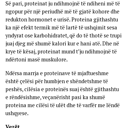
Së pari, proteinat ju ndihmojnë të ndiheni më të
ngopur për një periudhë më të gjatë kohore dhe
redukton hormonet e urisë. Proteina gjithashtu
ka një efekt termik më të lartë të ushqimit sesa
yndyrat ose karbohidratet, që do të thotë se trupi
juaj djeg më shumë kalori kur e hani atë. Dhe në
krye të kësaj, proteinat mund t’ju ndihmojnë të
ndërtoni masë muskulore.
Ndërsa marrja e proteinave të mjaftueshme
është çelësi për humbjen e shëndetshme të
peshës, cilësia e proteinës suaj është gjithashtu
e rëndësishme, veçanërisht pasi ka shumë
proteina me cilësi të ulët dhe të varfër me lëndë
ushqyese.
Vezët