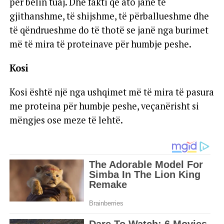
për belin tuaj. Dhe fakti që ato janë të
gjithanshme, të shijshme, të përballueshme dhe
të qëndrueshme do të thotë se janë nga burimet
më të mira të proteinave për humbje peshe.
Kosi
Kosi është një nga ushqimet më të mira të pasura
me proteina për humbje peshe, veçanërisht si
mëngjes ose meze të lehtë.