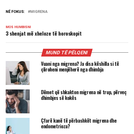
NË FOKUS:
MIGRENA
MOS HUMBISNI
3 shenjat më xheloze të horoskopit
MUND TË PËLQENI
Vuani nga migrena? Ja disa këshilla si të
çliroheni menjëherë nga dhimbja
Dëmet që shkakton migrena në trup, përveç
dhimbjes së kokës
Çfarë kanë të përbashkët migrena dhe
endometrioza?