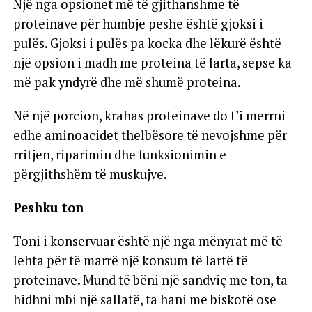
Një nga opsionet më të gjithanshme të
proteinave për humbje peshe është gjoksi i
pulës. Gjoksi i pulës pa kocka dhe lëkurë është
një opsion i madh me proteina të larta, sepse ka
më pak yndyrë dhe më shumë proteina.
Në një porcion, krahas proteinave do t’i merrni
edhe aminoacidet thelbësore të nevojshme për
rritjen, riparimin dhe funksionimin e
përgjithshëm të muskujve.
Peshku ton
Toni i konservuar është një nga mënyrat më të
lehta për të marrë një konsum të lartë të
proteinave. Mund të bëni një sandviç me ton, ta
hidhni mbi një sallatë, ta hani me biskotë ose