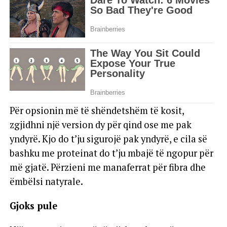
Për opsionin më të shëndetshëm të kosit,
zgjidhni një version dy për qind ose me pak
yndyrë. Kjo do t’ju sigurojë pak yndyrë, e cila së
bashku me proteinat do t’ju mbajë të ngopur për
më gjatë. Përzieni me manaferrat për fibra dhe
ëmbëlsi natyrale.
Gjoks pule