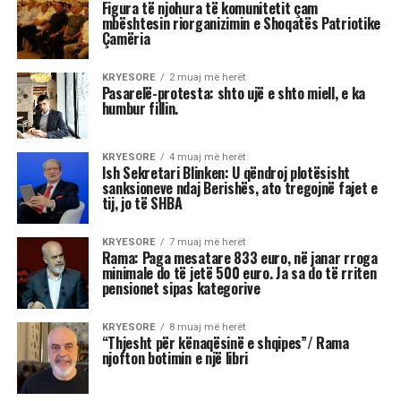
Figura të njohura të komunitetit çam
mbështesin riorganizimin e Shoqatës Patriotike
Çamëria
KRYESORE
2 muaj më herët
Pasarelë-protesta: shto ujë e shto miell, e ka
humbur fillin.
KRYESORE
4 muaj më herët
Ish Sekretari Blinken: U qëndroj plotësisht
sanksioneve ndaj Berishës, ato tregojnë fajet e
tij, jo të SHBA
KRYESORE
7 muaj më herët
Rama: Paga mesatare 833 euro, në janar rroga
minimale do të jetë 500 euro. Ja sa do të rriten
pensionet sipas kategorive
KRYESORE
8 muaj më herët
“Thjesht për kënaqësinë e shqipes”/ Rama
njofton botimin e një libri