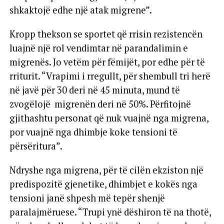
shkaktojë edhe një atak migrene”.
Kropp thekson se sportet që rrisin rezistencën
luajnë një rol vendimtar në parandalimin e
migrenës. Jo vetëm për fëmijët, por edhe për të
rriturit. “Vrapimi i rregullt, për shembull tri herë
në javë për 30 deri në 45 minuta, mund të
zvogëlojë migrenën deri në 50%. Përfitojnë
gjithashtu personat që nuk vuajnë nga migrena,
por vuajnë nga dhimbje koke tensioni të
përsëritura”.
Ndryshe nga migrena, për të cilën ekziston një
predispozitë gjenetike, dhimbjet e kokës nga
tensioni janë shpesh më tepër shenjë
paralajmëruese. “Trupi ynë dëshiron të na thotë,