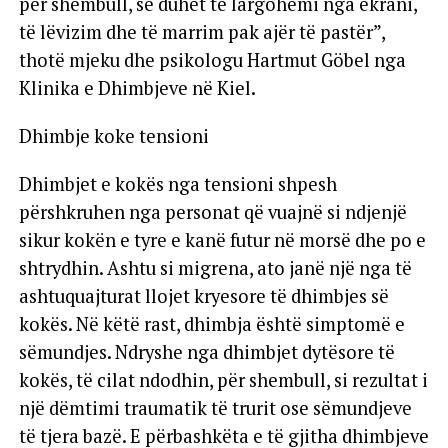
për shembull, se duhet të largohemi nga ekrani,
të lëvizim dhe të marrim pak ajër të pastër”,
thotë mjeku dhe psikologu Hartmut Göbel nga
Klinika e Dhimbjeve në Kiel.
Dhimbje koke tensioni
Dhimbjet e kokës nga tensioni shpesh
përshkruhen nga personat që vuajnë si ndjenjë
sikur kokën e tyre e kanë futur në morsë dhe po e
shtrydhin. Ashtu si migrena, ato janë një nga të
ashtuquajturat llojet kryesore të dhimbjes së
kokës. Në këtë rast, dhimbja është simptomë e
sëmundjes. Ndryshe nga dhimbjet dytësore të
kokës, të cilat ndodhin, për shembull, si rezultat i
një dëmtimi traumatik të trurit ose sëmundjeve
të tjera bazë. E përbashkëta e të gjitha dhimbjeve