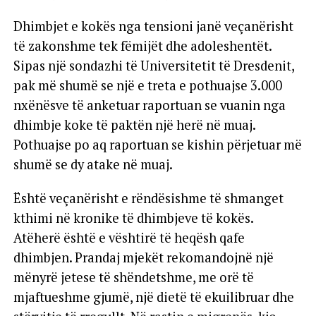
Dhimbjet e kokës nga tensioni janë veçanërisht
të zakonshme tek fëmijët dhe adoleshentët.
Sipas një sondazhi të Universitetit të Dresdenit,
pak më shumë se një e treta e pothuajse 3.000
nxënësve të anketuar raportuan se vuanin nga
dhimbje koke të paktën një herë në muaj.
Pothuajse po aq raportuan se kishin përjetuar më
shumë se dy atake në muaj.
Është veçanërisht e rëndësishme të shmanget
kthimi në kronike të dhimbjeve të kokës.
Atëherë është e vështirë të heqësh qafe
dhimbjen. Prandaj mjekët rekomandojnë një
mënyrë jetese të shëndetshme, me orë të
mjaftueshme gjumë, një dietë të ekuilibruar dhe