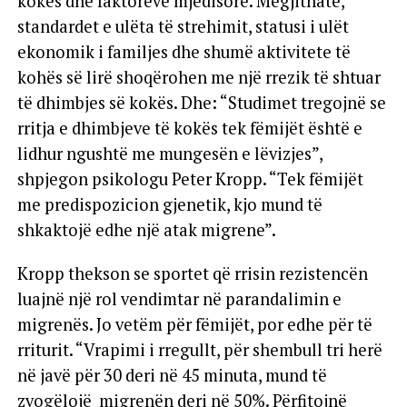
kokës dhe faktorëve mjedisorë. Megjithatë,
standardet e ulëta të strehimit, statusi i ulët
ekonomik i familjes dhe shumë aktivitete të
kohës së lirë shoqërohen me një rrezik të shtuar
të dhimbjes së kokës. Dhe: “Studimet tregojnë se
rritja e dhimbjeve të kokës tek fëmijët është e
lidhur ngushtë me mungesën e lëvizjes”,
shpjegon psikologu Peter Kropp. “Tek fëmijët
me predispozicion gjenetik, kjo mund të
shkaktojë edhe një atak migrene”.
Kropp thekson se sportet që rrisin rezistencën
luajnë një rol vendimtar në parandalimin e
migrenës. Jo vetëm për fëmijët, por edhe për të
rriturit. “Vrapimi i rregullt, për shembull tri herë
në javë për 30 deri në 45 minuta, mund të
zvogëlojë migrenën deri në 50%. Përfitojnë