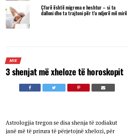
Çfarë është migrena e heshtur – si ta
dalloni dhe ta trajtoni për t’u ndjerë më mirë
MIX
3 shenjat më xheloze të horoskopit
Astrologjia tregon se disa shenja të zodiakut
janë më të prirura të përjetojnë xhelozi, për