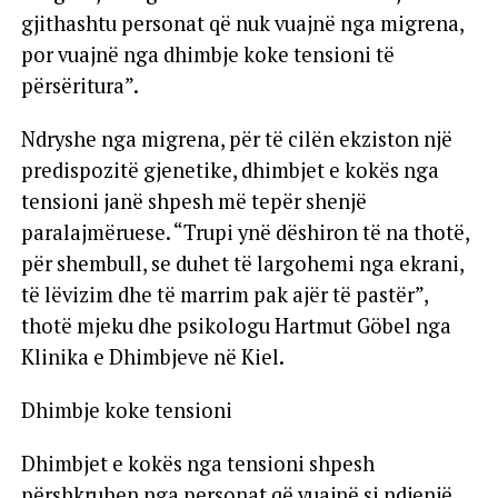
gjithashtu personat që nuk vuajnë nga migrena,
por vuajnë nga dhimbje koke tensioni të
përsëritura”.
Ndryshe nga migrena, për të cilën ekziston një
predispozitë gjenetike, dhimbjet e kokës nga
tensioni janë shpesh më tepër shenjë
paralajmëruese. “Trupi ynë dëshiron të na thotë,
për shembull, se duhet të largohemi nga ekrani,
të lëvizim dhe të marrim pak ajër të pastër”,
thotë mjeku dhe psikologu Hartmut Göbel nga
Klinika e Dhimbjeve në Kiel.
Dhimbje koke tensioni
Dhimbjet e kokës nga tensioni shpesh
përshkruhen nga personat që vuajnë si ndjenjë