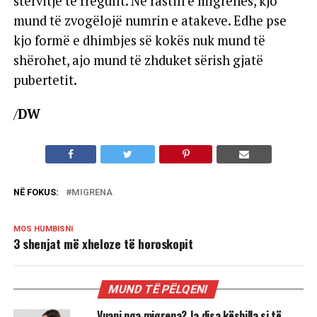
stërvitje të rregullt. Në rastin e migrenës, kjo
mund të zvogëlojë numrin e atakeve. Edhe pse
kjo formë e dhimbjes së kokës nuk mund të
shërohet, ajo mund të zhduket sërish gjatë
pubertetit.
/
DW
NË FOKUS:
MIGRENA
MOS HUMBISNI
3 shenjat më xheloze të horoskopit
MUND TË PËLQENI
Vuani nga migrena? Ja disa këshilla si të