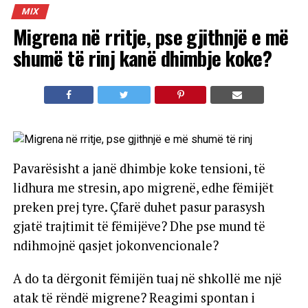
MIX
Migrena në rritje, pse gjithnjë e më
shumë të rinj kanë dhimbje koke?
Pavarësisht a janë dhimbje koke tensioni, të
lidhura me stresin, apo migrenë, edhe fëmijët
preken prej tyre. Çfarë duhet pasur parasysh
gjatë trajtimit të fëmijëve? Dhe pse mund të
ndihmojnë qasjet jokonvencionale?
A do ta dërgonit fëmijën tuaj në shkollë me një
atak të rëndë migrene? Reagimi spontan i