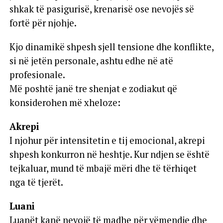
shkak të pasigurisë, krenarisë ose nevojës së
fortë për njohje.
Kjo dinamikë shpesh sjell tensione dhe konflikte,
si në jetën personale, ashtu edhe në atë
profesionale.
Më poshtë janë tre shenjat e zodiakut që
konsiderohen më xheloze:
Akrepi
I njohur për intensitetin e tij emocional, akrepi
shpesh konkurron në heshtje. Kur ndjen se është
tejkaluar, mund të mbajë mëri dhe të tërhiqet
nga të tjerët.
Luani
Luanët kanë nevojë të madhe për vëmendje dhe