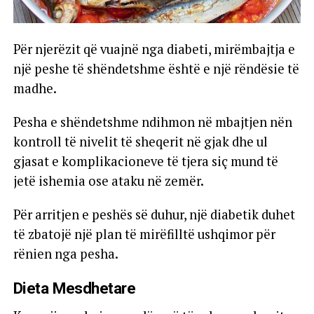
Për njerëzit që vuajnë nga diabeti, mirëmbajtja e
një peshe të shëndetshme është e një rëndësie të
madhe.
Pesha e shëndetshme ndihmon në mbajtjen nën
kontroll të nivelit të sheqerit në gjak dhe ul
gjasat e komplikacioneve të tjera siç mund të
jetë ishemia ose ataku në zemër.
Për arritjen e peshës së duhur, një diabetik duhet
të zbatojë një plan të mirëfilltë ushqimor për
rënien nga pesha.
Dieta Mesdhetare