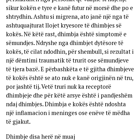
sikur kokën e tyre e kanë futur në morsë dhe po e
shtrydhin. Ashtu si migrena, ato janë një nga të
ashtuquajturat llojet kryesore të dhimbjes së
kokës. Në këtë rast, dhimbja është simptomë e
sëmundjes. Ndryshe nga dhimbjet dytësore të
kokës, të cilat ndodhin, për shembull, si rezultat i
një dëmtimi traumatik të trurit ose sëmundjeve
të tjera bazë. E përbashkëta e të gjitha dhimbjeve
të kokës është se ato nuk e kanë origjinën në tru,
por jashtë tij. Vetë truri nuk ka receptorë
dhimbjeje dhe për këtë arsye është i pandjeshëm
ndaj dhimbjes. Dhimbja e kokës është ndoshta
një inflamacion i meninges ose enëve të mëdha
të gjakut.
Dhimbje disa herë në muaj