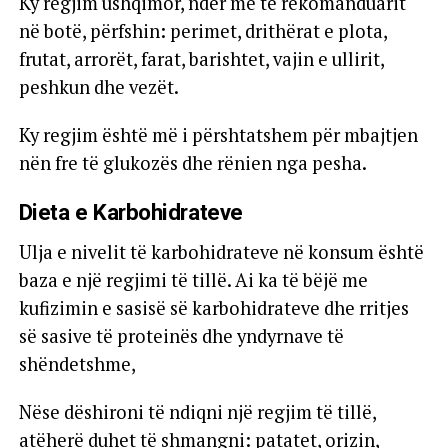
Ky regjim ushqimor, ndër më të rekomanduarit
në botë, përfshin: perimet, drithërat e plota,
frutat, arrorët, farat, barishtet, vajin e ullirit,
peshkun dhe vezët.
Ky regjim është më i përshtatshem për mbajtjen
nën fre të glukozës dhe rënien nga pesha.
Dieta e Karbohidrateve
Ulja e nivelit të karbohidrateve në konsum është
baza e një regjimi të tillë. Ai ka të bëjë me
kufizimin e sasisë së karbohidrateve dhe rritjes
së sasive të proteinës dhe yndyrnave të
shëndetshme,
Nëse dëshironi të ndiqni një regjim të tillë,
atëherë duhet të shmangni: patatet, orizin,