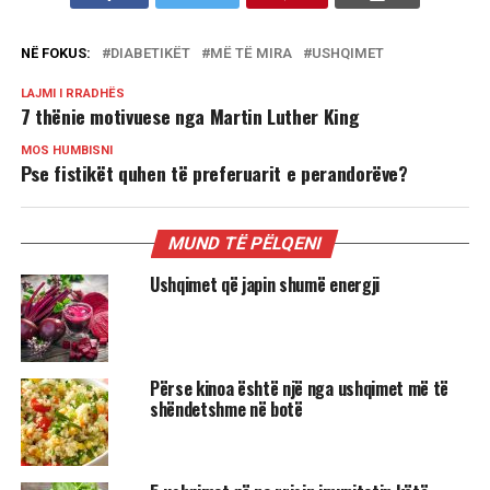
NË FOKUS:
DIABETIKËT
MË TË MIRA
USHQIMET
LAJMI I RRADHËS
7 thënie motivuese nga Martin Luther King
MOS HUMBISNI
Pse fistikët quhen të preferuarit e perandorëve?
MUND TË PËLQENI
Ushqimet që japin shumë energji
Përse kinoa është një nga ushqimet më të
shëndetshme në botë