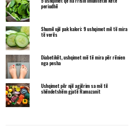
5 ushqimet që na rrisin imunitetin këtë
periudhë
Shumë ujë pak kalori: 9 ushqimet më të mira
të verës
Diabetikët, ushqimet më të mira për rënien
nga pesha
Ushqimet për një agjërim sa më të
shëndetshëm gjatë Ramazanit