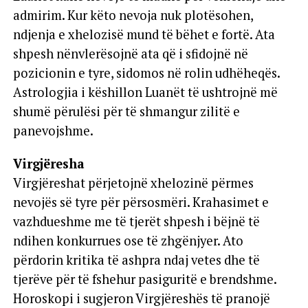
admirim. Kur këto nevoja nuk plotësohen,
ndjenja e xhelozisë mund të bëhet e fortë. Ata
shpesh nënvlerësojnë ata që i sfidojnë në
pozicionin e tyre, sidomos në rolin udhëheqës.
Astrologjia i këshillon Luanët të ushtrojnë më
shumë përulësi për të shmangur zilitë e
panevojshme.
Virgjëresha
Virgjëreshat përjetojnë xhelozinë përmes
nevojës së tyre për përsosmëri. Krahasimet e
vazhdueshme me të tjerët shpesh i bëjnë të
ndihen konkurrues ose të zhgënjyer. Ato
përdorin kritika të ashpra ndaj vetes dhe të
tjerëve për të fshehur pasiguritë e brendshme.
Horoskopi i sugjeron Virgjëreshës të pranojë