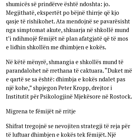
shumicës së prindërve është ndoshta: jo.
Megjithatë, ekspertët po bëjnë thirrje që kjo
qasje të rishikohet. Ata mendojnë se pavarësisht
nga simptomat akute, shkuarja në shkollë mund
t’i ndihmojë fëmijët në plan afatgjatë që të mos
e lidhin shkollën me dhimbjen e kokës.
Në këtë mënyrë, shmangia e shkollës mund të
parandalohet në rrethana të caktuara. “Duket më
e qartë se sa është: dhimbja e kokës ndalet pas
një kohe,” shpjegon Peter Kropp, drejtor i
Institutit për Psikologjinë Mjekësore në Rostock.
Migrena te fëmijët në rritje
Shifrat tregojnë se nevojiten strategji të reja për
të luftuar dhimbjen e kokës tek fëmijët. Një