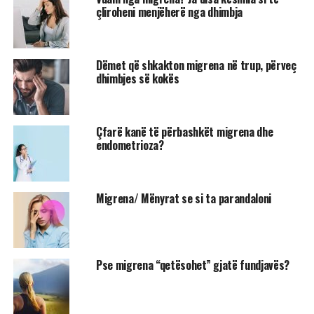
çliroheni menjëherë nga dhimbja
Dëmet që shkakton migrena në trup, përveç
dhimbjes së kokës
Çfarë kanë të përbashkët migrena dhe
endometrioza?
Migrena/ Mënyrat se si ta parandaloni
Pse migrena “qetësohet” gjatë fundjavës?