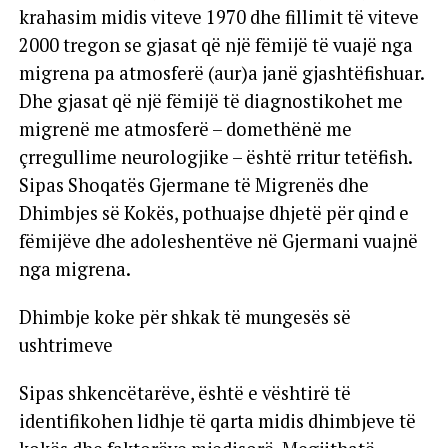
krahasim midis viteve 1970 dhe fillimit të viteve
2000 tregon se gjasat që një fëmijë të vuajë nga
migrena pa atmosferë (aur)a janë gjashtëfishuar.
Dhe gjasat që një fëmijë të diagnostikohet me
migrenë me atmosferë – domethënë me
çrregullime neurologjike – është rritur tetëfish.
Sipas Shoqatës Gjermane të Migrenës dhe
Dhimbjes së Kokës, pothuajse dhjetë për qind e
fëmijëve dhe adoleshentëve në Gjermani vuajnë
nga migrena.
Dhimbje koke për shkak të mungesës së
ushtrimeve
Sipas shkencëtarëve, është e vështirë të
identifikohen lidhje të qarta midis dhimbjeve të