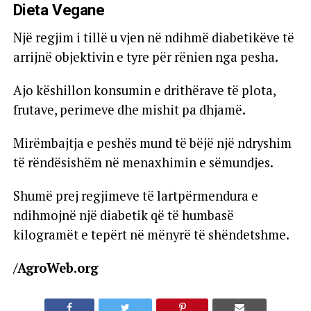
Dieta Vegane
Një regjim i tillë u vjen në ndihmë diabetikëve të
arrijnë objektivin e tyre për rënien nga pesha.
Ajo këshillon konsumin e drithërave të plota,
frutave, perimeve dhe mishit pa dhjamë.
Mirëmbajtja e peshës mund të bëjë një ndryshim
të rëndësishëm në menaxhimin e sëmundjes.
Shumë prej regjimeve të lartpërmendura e
ndihmojnë një diabetik që të humbasë
kilogramët e tepërt në mënyrë të shëndetshme.
/AgroWeb.org