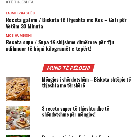
TË THJESHTA
LAJMI I RRADHËS
Receta gatimi / Biskota të Thjeshta me Kos – Gati për
Vetëm 30 Minuta
MOS HUMBISNI
Receta supe / Supa të shijshme dimërore për t’ju
ndihmuar të hiqni kilogramët e tepërt!
MUND TË PËLQENI
Mëngjes i shëndetshëm – Biskota shtëpie të
thjeshta me tërshërë
3 receta super të thjeshta dhe të
shëndetshme për mëngjes!