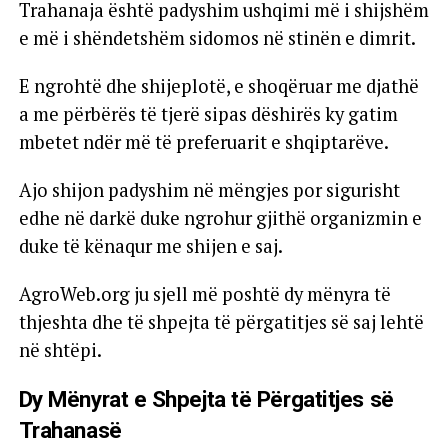
Trahanaja është padyshim ushqimi më i shijshëm
e më i shëndetshëm sidomos në stinën e dimrit.
E ngrohtë dhe shijeplotë, e shoqëruar me djathë
a me përbërës të tjerë sipas dëshirës ky gatim
mbetet ndër më të preferuarit e shqiptarëve.
Ajo shijon padyshim në mëngjes por sigurisht
edhe në darkë duke ngrohur gjithë organizmin e
duke të kënaqur me shijen e saj.
AgroWeb.org ju sjell më poshtë dy mënyra të
thjeshta dhe të shpejta të përgatitjes së saj lehtë
në shtëpi.
Dy Mënyrat e Shpejta të Përgatitjes së
Trahanasë