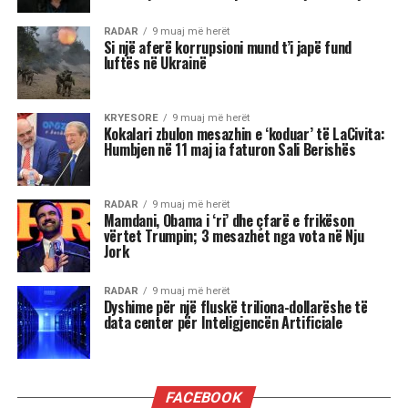
Ato janë krokante, të buta, jo shumë të trasha
dhe ofrojnë kombinimin e duhur mes butësisë
dhe fortësisë.
Ekspertët e AgroWeb.org mendojnë se kjo recetë
e biskotave me tërshërë dhe të pasuruara me
kanellë dhe arrë kokosi do të kthehet shpejt e
preferuara juaj.
Biskotat shoqërohen mjaft mirë me çaj. Ato
mund të ruhen në një kavanoz të mbyllur fort dhe
mund të qëndrojnë të freskëta për pak ditë.
Biskotat mund të gatuhen për 20 minuta dhe të
piqen për 15 minuta.
Përbërësit