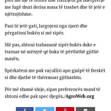
plot me ujë të ftohtë dhe trazojeni pa ndërprerje
me lugë druri derisa masa të trashet dhe të jetë e
njëtrajtshme.
Pasi të jetë gati, largojeni nga zjarri dhe
përgatisni bukën si më sipër.
Më pas, shtoni trahananë sipër bukës duke e
trazuar në mënyrë që buka të përthithë gjithë
masën.
Spërkateni me pak vaj ulliri apo gjalpë të freskët
si dhe djathë të thërrmuar gjithashtu.
Për më shumë shije, sipas preferencës mund të
shtoni edhe pak spec djegës./
AgroWeb.org