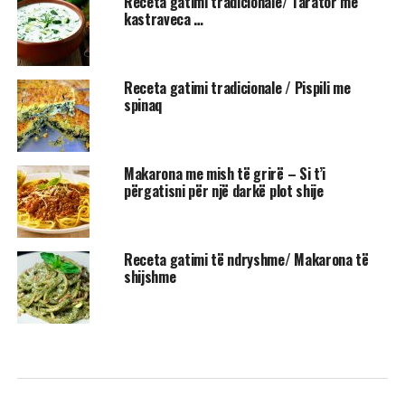
Receta gatimi tradicionale/ Tarator me
kastraveca …
Receta gatimi tradicionale / Pispili me
spinaq
Makarona me mish të grirë – Si t’i
përgatisni për një darkë plot shije
Receta gatimi të ndryshme/ Makarona të
shijshme