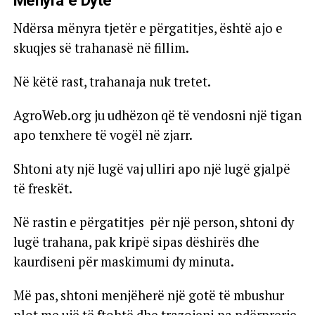
Mënyra e Dytë
Ndërsa mënyra tjetër e përgatitjes, është ajo e
skuqjes së trahanasë në fillim.
Në këtë rast, trahanaja nuk tretet.
AgroWeb.org ju udhëzon që të vendosni një tigan
apo tenxhere të vogël në zjarr.
Shtoni aty një lugë vaj ulliri apo një lugë gjalpë
të freskët.
Në rastin e përgatitjes për një person, shtoni dy
lugë trahana, pak kripë sipas dëshirës dhe
kaurdiseni për maskimumi dy minuta.
Më pas, shtoni menjëherë një gotë të mbushur