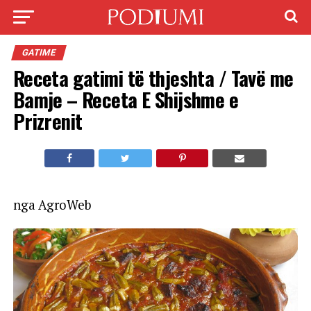
GATIME
Receta gatimi të thjeshta / Tavë me
Bamje – Receta E Shijshme e
Prizrenit
nga AgroWeb