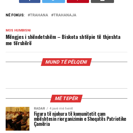
NË FOKUS:
TRAHANA
TRAHANAJA
MOS HUMBISNI
Mëngjes i shëndetshëm – Biskota shtëpie të thjeshta
me tërshërë
MUND TË PËLQENI
GATIME
Mëngjes i shëndetshëm – Biskota
shtëpie të thjeshta me tërshërë