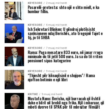
Kjo shije ngjall kujtimet e fëmijërisë ku
çdo gjë që të gatuante gjyshja ishte një
copë parajsë.
Biskotat me tërshërë kanë një shije të ndryshme
nga biskotat e zakonshme por tepër të veçantë
në llojin e vet.
Këto biskota me tërshërë, recetën e së cilave do
ta gjeni në këtë artikull të AgroWeb.org janë të
ëmbëlsuara me sheqer kaf dhe arrë kokosi të
thatë.