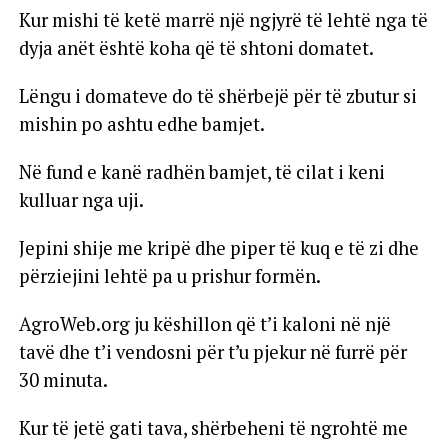
Kur mishi të ketë marrë një ngjyrë të lehtë nga të
dyja anët është koha që të shtoni domatet.
Lëngu i domateve do të shërbejë për të zbutur si
mishin po ashtu edhe bamjet.
Në fund e kanë radhën bamjet, të cilat i keni
kulluar nga uji.
Jepini shije me kripë dhe piper të kuq e të zi dhe
përziejini lehtë pa u prishur formën.
AgroWeb.org ju këshillon që t’i kaloni në një
tavë dhe t’i vendosni për t’u pjekur në furrë për
30 minuta.
Kur të jetë gati tava, shërbeheni të ngrohtë me