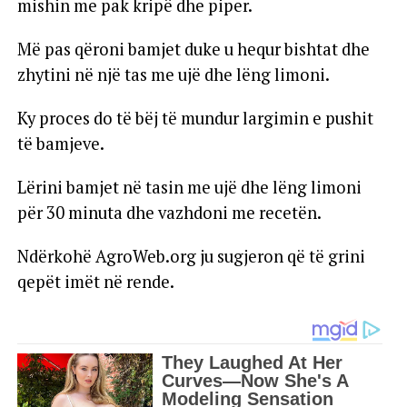
mishin me pak kripë dhe piper.
Më pas qëroni bamjet duke u hequr bishtat dhe
zhytini në një tas me ujë dhe lëng limoni.
Ky proces do të bëj të mundur largimin e pushit
të bamjeve.
Lërini bamjet në tasin me ujë dhe lëng limoni
për 30 minuta dhe vazhdoni me recetën.
Ndërkohë AgroWeb.org ju sugjeron që të grini
qepët imët në rende.