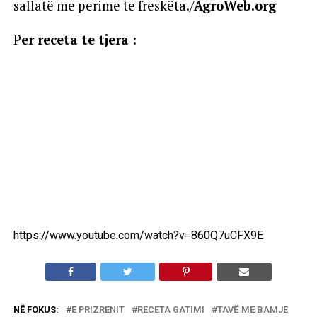
sallatë me perime te freskëta./
AgroWeb.org
P
er receta te tjera :
https://www.youtube.com/watch?v=860Q7uCFX9E
NË FOKUS:
E PRIZRENIT
RECETA GATIMI
TAVË ME BAMJE