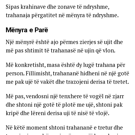
Sipas krahinave dhe zonave të ndryshme,
trahanaja përgatitet në mënyra të ndryshme.
Mënyra e Parë
Një mënyrë është ajo përmes zierjes së ujit dhe
më pas shtimit të trahanasë në ujin që vlon.
Më konkretisht, masa është dy lugë trahana për
person. Fillimisht, trahananë hidheni në një gotë
me pak ujë të vakët dhe trazojeni derisa të tretet.
Më pas, vendosni një tenxhere të vogël në zjarr
dhe shtoni një gotë të plotë me ujë, shtoni pak
kripë dhe lëreni derisa uji të nisë të vlojë.
Në këtë moment shtoni trahananë e tretur dhe