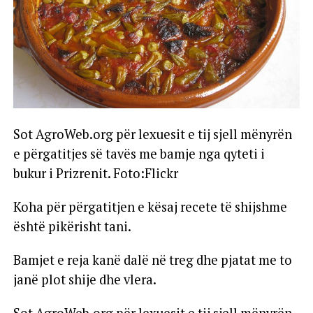
Sot AgroWeb.org për lexuesit e tij sjell mënyrën
e përgatitjes së tavës me bamje nga qyteti i
bukur i Prizrenit. Foto:Flickr
Koha për përgatitjen e kësaj recete të shijshme
është pikërisht tani.
Bamjet e reja kanë dalë në treg dhe pjatat me to
janë plot shije dhe vlera.
Sot AgroWeb.org për lexuesit e tij sjell mënyrën