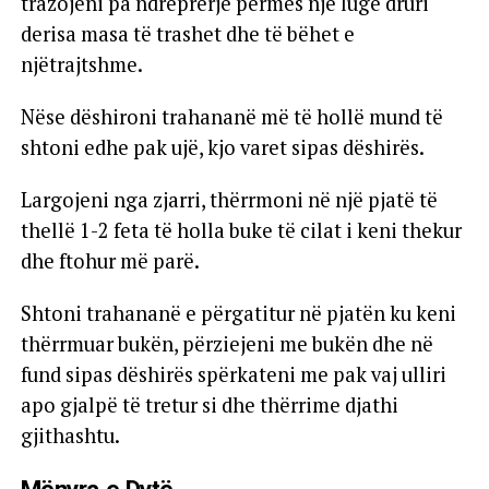
trazojeni pa ndrëprerje përmes një luge druri
derisa masa të trashet dhe të bëhet e
njëtrajtshme.
Nëse dëshironi trahananë më të hollë mund të
shtoni edhe pak ujë, kjo varet sipas dëshirës.
Largojeni nga zjarri, thërrmoni në një pjatë të
thellë 1-2 feta të holla buke të cilat i keni thekur
dhe ftohur më parë.
Shtoni trahananë e përgatitur në pjatën ku keni
thërrmuar bukën, përziejeni me bukën dhe në
fund sipas dëshirës spërkateni me pak vaj ulliri
apo gjalpë të tretur si dhe thërrime djathi
gjithashtu.