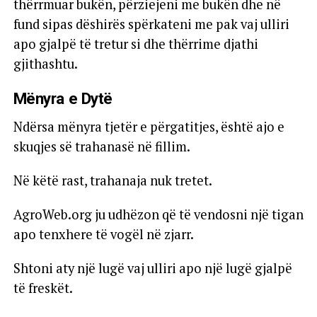
thërrmuar bukën, përziejeni me bukën dhe në
fund sipas dëshirës spërkateni me pak vaj ulliri
apo gjalpë të tretur si dhe thërrime djathi
gjithashtu.
Mënyra e Dytë
Ndërsa mënyra tjetër e përgatitjes, është ajo e
skuqjes së trahanasë në fillim.
Në këtë rast, trahanaja nuk tretet.
AgroWeb.org ju udhëzon që të vendosni një tigan
apo tenxhere të vogël në zjarr.
Shtoni aty një lugë vaj ulliri apo një lugë gjalpë
të freskët.