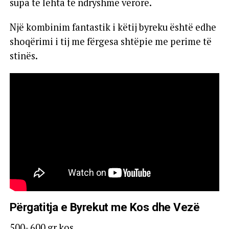
supa të lehta të ndryshme verore.
Një kombinim fantastik i këtij byreku është edhe
shoqërimi i tij me fërgesa shtëpie me perime të
stinës.
Përgatitja e Byrekut me Kos dhe Vezë
500- 600 gr kos