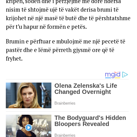
kripën, sodën dhe i përzjejmë me dorë ndërsa
nisim të shtojmë ujë të vakët derisa brumi të
krijohet në një masë të butë dhe të përshtatshme
për t’u hapur në formën e petës.
Brumin e përftuar e mbulojmë me një pecetë të
pastër dhe e lëmë përreth gjysmë ore që të
fryhet.