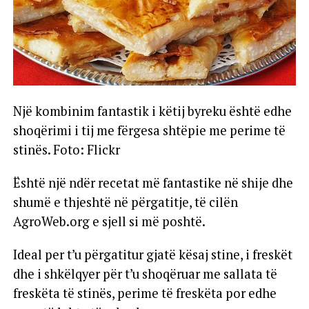
Një kombinim fantastik i këtij byreku është edhe
shoqërimi i tij me fërgesa shtëpie me perime të
stinës. Foto: Flickr
Është një ndër recetat më fantastike në shije dhe
shumë e thjeshtë në përgatitje, të cilën
AgroWeb.org e sjell si më poshtë.
Ideal per t’u përgatitur gjatë kësaj stine, i freskët
dhe i shkëlqyer për t’u shoqëruar me sallata të
freskëta të stinës, perime të freskëta por edhe