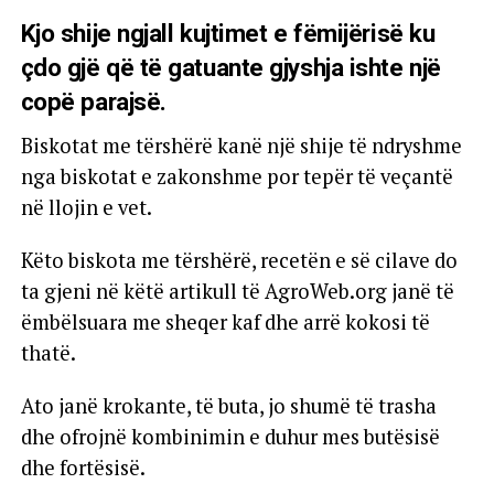
Kjo shije ngjall kujtimet e fëmijërisë ku
çdo gjë që të gatuante gjyshja ishte një
copë parajsë.
Biskotat me tërshërë kanë një shije të ndryshme
nga biskotat e zakonshme por tepër të veçantë
në llojin e vet.
Këto biskota me tërshërë, recetën e së cilave do
ta gjeni në këtë artikull të AgroWeb.org janë të
ëmbëlsuara me sheqer kaf dhe arrë kokosi të
thatë.
Ato janë krokante, të buta, jo shumë të trasha
dhe ofrojnë kombinimin e duhur mes butësisë
dhe fortësisë.