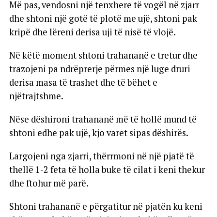
Më pas, vendosni një tenxhere të vogël në zjarr
dhe shtoni një gotë të plotë me ujë, shtoni pak
kripë dhe lëreni derisa uji të nisë të vlojë.
Në këtë moment shtoni trahananë e tretur dhe
trazojeni pa ndrëprerje përmes një luge druri
derisa masa të trashet dhe të bëhet e
njëtrajtshme.
Nëse dëshironi trahananë më të hollë mund të
shtoni edhe pak ujë, kjo varet sipas dëshirës.
Largojeni nga zjarri, thërrmoni në një pjatë të
thellë 1-2 feta të holla buke të cilat i keni thekur
dhe ftohur më parë.
Shtoni trahananë e përgatitur në pjatën ku keni