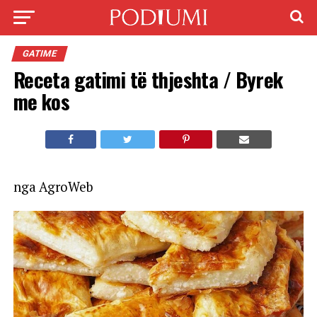
GATIME
Receta gatimi të thjeshta / Byrek
me kos
nga AgroWeb