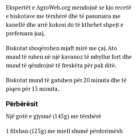
Ekspertët e AgroWeb.org mendojnë se kjo recetë
e biskotave me tërshërë dhe të pasuruara me
kanellë dhe arrë kokosi do të kthehet shpejt e
preferuara juaj.
Biskotat shoqërohen mjaft mirë me çaj. Ato
mund të ruhen në një kavanoz të mbyllur fort dhe
mund të qëndrojnë të freskëta për pak ditë.
Biskotat mund të gatuhen për 20 minuta dhe të
piqen për 15 minuta.
Përbërësit
Një gotë e gjysmë (145g) me tërshërë
1 filxhan (125g) me miell shumë përdorimësh