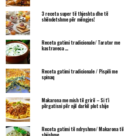
3 receta super të thjeshta dhe të
shëndetshme për mëngjes!
Receta gatimi tradicionale/ Tarator me
kastraveca …
Receta gatimi tradicionale / Pispili me
spinaq
Makarona me mish të grirë – Si t’i
përgatisni për një darkë plot shije
Receta gatimi të ndryshme/ Makarona të
shijshme