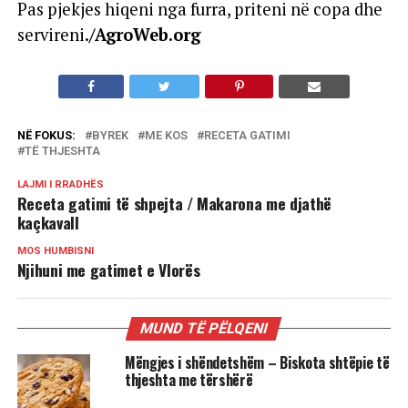
Pas pjekjes hiqeni nga furra, priteni në copa dhe
servireni.
/AgroWeb.org
NË FOKUS:
BYREK
ME KOS
RECETA GATIMI
TË THJESHTA
LAJMI I RRADHËS
Receta gatimi të shpejta / Makarona me djathë
kaçkavall
MOS HUMBISNI
Njihuni me gatimet e Vlorës
MUND TË PËLQENI
Mëngjes i shëndetshëm – Biskota shtëpie të
thjeshta me tërshërë