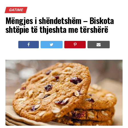
GATIME
Mëngjes i shëndetshëm – Biskota
shtëpie të thjeshta me tërshërë