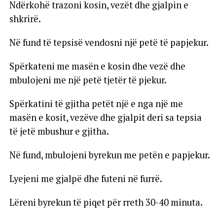
Ndërkohë trazoni kosin, vezët dhe gjalpin e
shkrirë.
Në fund të tepsisë vendosni një petë të papjekur.
Spërkateni me masën e kosin dhe vezë dhe
mbulojeni me një petë tjetër të pjekur.
Spërkatini të gjitha petët një e nga një me
masën e kosit, vezëve dhe gjalpit deri sa tepsia
të jetë mbushur e gjitha.
Në fund, mbulojeni byrekun me petën e papjekur.
Lyejeni me gjalpë dhe futeni në furrë.
Lëreni byrekun të piqet për rreth 30-40 minuta.