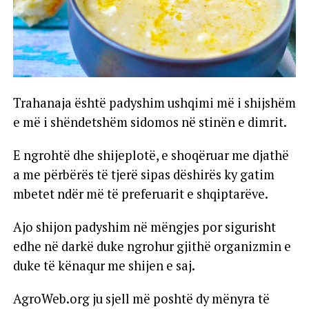
Trahanaja është padyshim ushqimi më i shijshëm
e më i shëndetshëm sidomos në stinën e dimrit.
E ngrohtë dhe shijeplotë, e shoqëruar me djathë
a me përbërës të tjerë sipas dëshirës ky gatim
mbetet ndër më të preferuarit e shqiptarëve.
Ajo shijon padyshim në mëngjes por sigurisht
edhe në darkë duke ngrohur gjithë organizmin e
duke të kënaqur me shijen e saj.
AgroWeb.org ju sjell më poshtë dy mënyra të