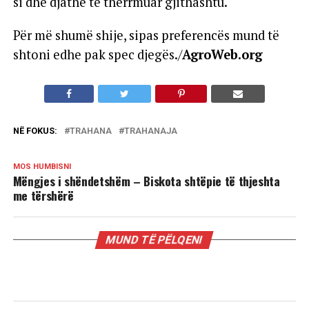
si dhe djathë të thërrmuar gjithashtu.
Për më shumë shije, sipas preferencës mund të
shtoni edhe pak spec djegës./
AgroWeb.org
NË FOKUS:
TRAHANA
TRAHANAJA
MOS HUMBISNI
Mëngjes i shëndetshëm – Biskota shtëpie të thjeshta
me tërshërë
MUND TË PËLQENI