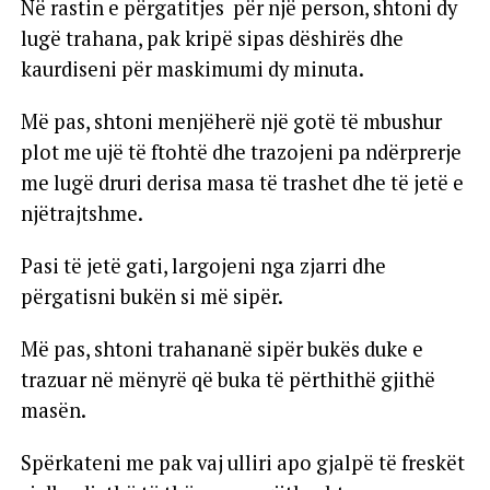
Në rastin e përgatitjes për një person, shtoni dy
lugë trahana, pak kripë sipas dëshirës dhe
kaurdiseni për maskimumi dy minuta.
Më pas, shtoni menjëherë një gotë të mbushur
plot me ujë të ftohtë dhe trazojeni pa ndërprerje
me lugë druri derisa masa të trashet dhe të jetë e
njëtrajtshme.
Pasi të jetë gati, largojeni nga zjarri dhe
përgatisni bukën si më sipër.
Më pas, shtoni trahananë sipër bukës duke e
trazuar në mënyrë që buka të përthithë gjithë
masën.
Spërkateni me pak vaj ulliri apo gjalpë të freskët