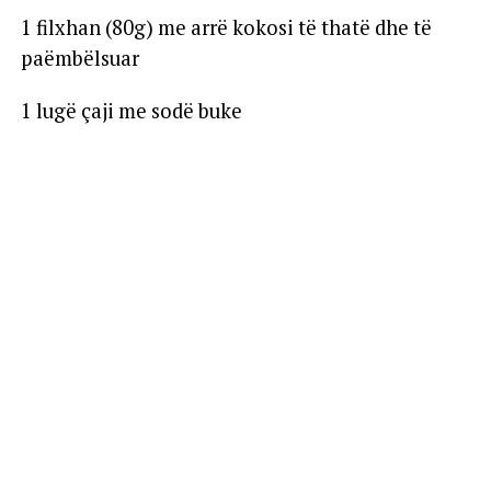
1 filxhan (80g) me arrë kokosi të thatë dhe të
paëmbëlsuar
1 lugë çaji me sodë buke
Gjysëm luge çaji me kripë
1 lugë çaji me kanellë
1 gotë (200g) me sheqer kaf
Gjysëm filxhani (112g) me gjalpë
1 lugë çaji me ekstrakt vanilje
1 lugë gjelle me qumësht
Sipas dëshirës recetës mund t’i shtoni arra,